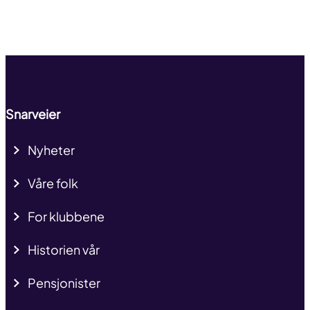
Til toppen
Snarveier
Nyheter
Våre folk
For klubbene
Historien vår
Pensjonister