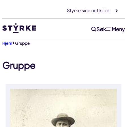
Gå
Styrke sine nettsider
til
innhold
Søk
Meny
Hjem
Gruppe
Gruppe