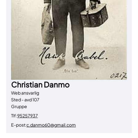
Christian Danmo
Web ansvarlig
Sted - avd 107
Gruppe
Tlf:
95257937
E-post:
c.danmo60@gmail.com