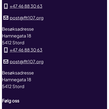
+47 46 88 30 63
post@flt107.org
address
Besøksadresse
Hamnegata 18
5412 Stord
+47 46 88 30 63
post@flt107.org
address
Besøksadresse
Hamnegata 18
5412 Stord
Følg oss