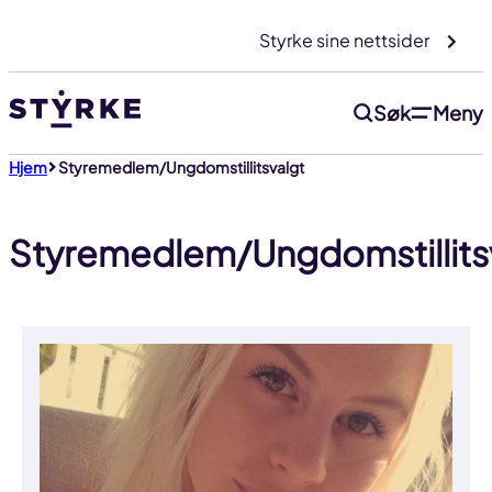
Gå
Styrke sine nettsider
til
innhold
Søk
Meny
Hjem
Styremedlem/Ungdomstillitsvalgt
Styremedlem/Ungdomstillits