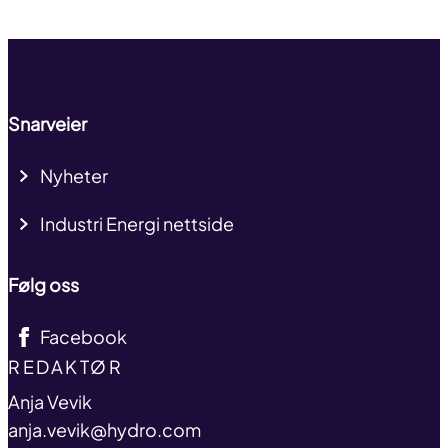
Til toppen
Snarveier
Nyheter
Industri Energi nettside
Følg oss
Facebook
TITLE
REDAKTØR
name
Anja Vevik
email
anja.vevik@hydro.com