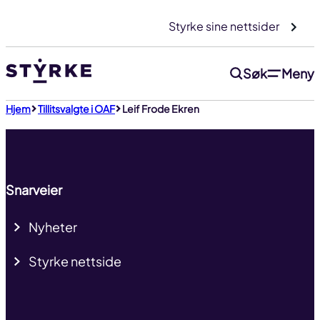
Gå
Styrke sine nettsider
til
innhold
Søk
Meny
Til toppen
Hjem
Tillitsvalgte i OAF
Leif Frode Ekren
Snarveier
Nyheter
Styrke nettside