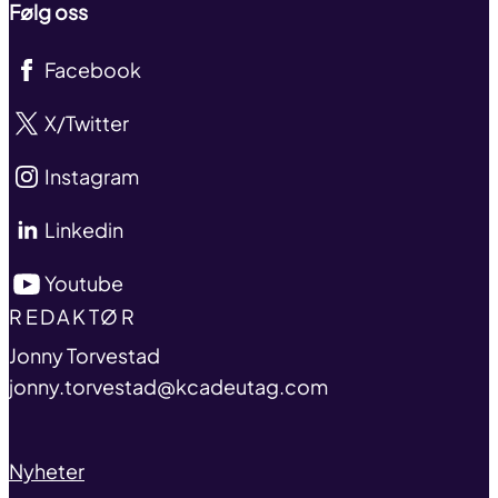
Følg oss
Facebook
X/Twitter
Instagram
Linkedin
Youtube
TITLE
REDAKTØR
name
Jonny Torvestad
email
jonny.torvestad@kcadeutag.com
Nyheter