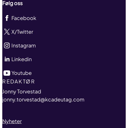
Følg oss
Facebook
X/Twitter
Instagram
Linkedin
Youtube
TITLE
REDAKTØR
name
Jonny Torvestad
email
jonny.torvestad@kcadeutag.com
Nyheter