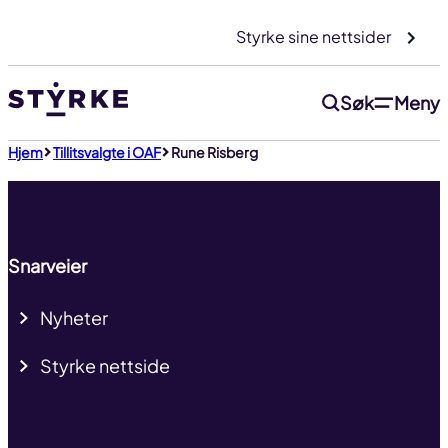
Gå
Styrke sine nettsider
til
innhold
Søk
Meny
Til toppen
Hjem
Tillitsvalgte i OAF
Rune Risberg
Snarveier
Nyheter
Styrke nettside