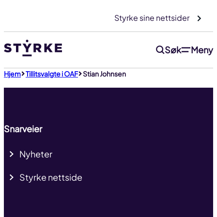
Gå
Styrke sine nettsider
til
innhold
Søk
Meny
Til toppen
Hjem
Tillitsvalgte i OAF
Stian Johnsen
Snarveier
Nyheter
Styrke nettside