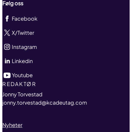
Følg oss
Facebook
X/Twitter
Instagram
Linkedin
Youtube
TITLE
REDAKTØR
name
Jonny Torvestad
email
jonny.torvestad@kcadeutag.com
Nyheter