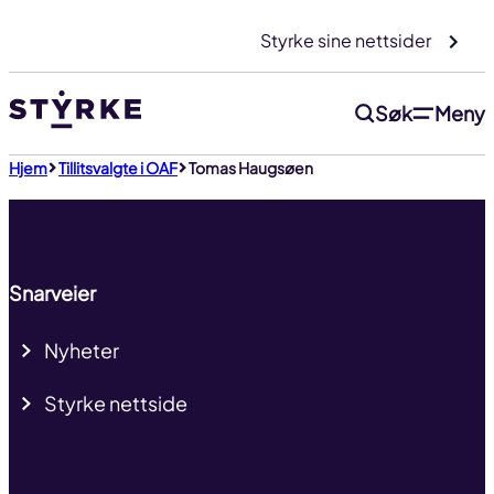
Gå
Styrke sine nettsider
til
innhold
Søk
Meny
Til toppen
Hjem
Tillitsvalgte i OAF
Tomas Haugsøen
Snarveier
Nyheter
Styrke nettside