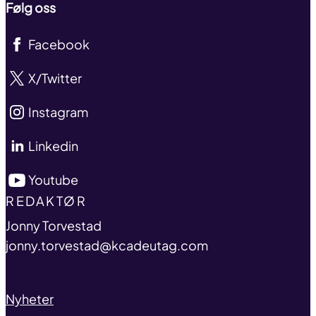
Følg oss
Facebook
X/Twitter
Instagram
Linkedin
Youtube
TITLE
REDAKTØR
name
Jonny Torvestad
email
jonny.torvestad@kcadeutag.com
Nyheter