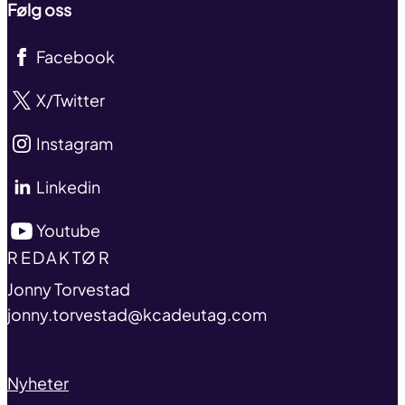
Følg oss
Facebook
X/Twitter
Instagram
Linkedin
Youtube
TITLE
REDAKTØR
name
Jonny Torvestad
email
jonny.torvestad@kcadeutag.com
Nyheter