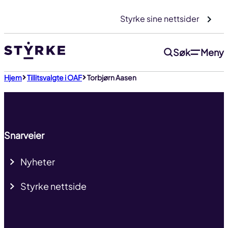
Gå
Styrke sine nettsider
til
innhold
Søk
Meny
Til toppen
Hjem
Tillitsvalgte i OAF
Torbjørn Aasen
Snarveier
Nyheter
Styrke nettside