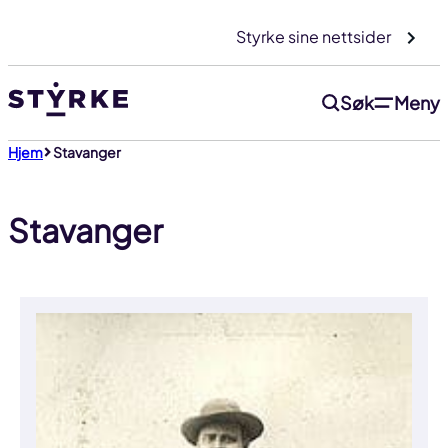
Gå
Styrke sine nettsider
til
innhold
Søk
Meny
Hjem
Stavanger
Stavanger