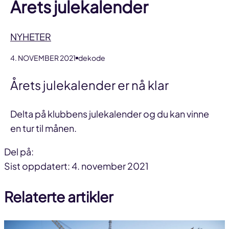
Årets julekalender
NYHETER
4. NOVEMBER 2021
dekode
Årets julekalender er nå klar
Delta på klubbens julekalender og du kan vinne
en tur til månen.
Del på:
Del
Del
Del
Sist oppdatert: 4. november 2021
på
på
link
Relaterte artikler
facebook
linkedin