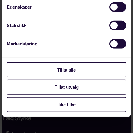
Hva vi mener
Egenskaper
HMS
Statistikk
Tariffavtaler
Kurs og kompetanse
Markedsføring
Presse og profil
Tillat alle
Mitt medlemskap
Kontakt oss
Tillat utvalg
Landsmøtet 2025
Ikke tillat
Følg Styrke