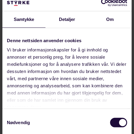
Til toppen
Hva bør du gjøre om du får en advarsel?
Samtykke
Detaljer
Om
Denne nettsiden anvender cookies
Vi bruker informasjonskapsler for å gi innhold og
Kontakt
annonser et personlig preg, for å levere sosiale
mediefunksjoner og for å analysere trafikken vår. Vi deler
22 03 22 00
dessuten informasjon om hvordan du bruker nettstedet
vårt, med partnerne våre innen sosiale medier,
post@styrke.no
annonsering og analysearbeid, som kan kombinere den
med annen informasjon du har gjort tilgjengelig for dem,
eller som de har samlet inn gjennom din bruk av
Nyheter
tjenestene deres.
Samtykkevalg
Hvem er vi
Nødvendig