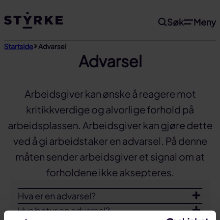
Gå
Søk
Meny
til
innhold
Startside
Advarsel
Advarsel
Arbeidsgiver kan ønske å reagere mot
kritikkverdige og alvorlige forhold på
arbeidsplassen. Arbeidsgiver kan gjøre dette
ved å gi arbeidstaker en advarsel. På denne
måten sender arbeidsgiver et signal om at
forholdene ikke aksepteres.
Hva er en advarsel?
Hva betyr en advarsel?