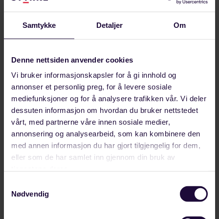
Samtykke
Detaljer
Om
Denne nettsiden anvender cookies
Vi bruker informasjonskapsler for å gi innhold og
annonser et personlig preg, for å levere sosiale
Klubber og avdelinger
mediefunksjoner og for å analysere trafikken vår. Vi deler
dessuten informasjon om hvordan du bruker nettstedet
som har egne nettsider
vårt, med partnerne våre innen sosiale medier,
Her er klubbene som har egne
annonsering og analysearbeid, som kan kombinere den
hjemmesider.
med annen informasjon du har gjort tilgjengelig for dem,
eller som de har samlet inn gjennom din bruk av
Gå til avdelinger
tjenestene deres.
Samtykkevalg
Nødvendig