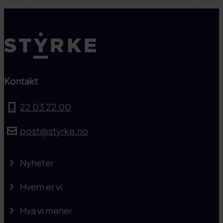
Kontakt
22 03 22 00
post@styrke.no
Nyheter
Hvem er vi
Hva vi mener