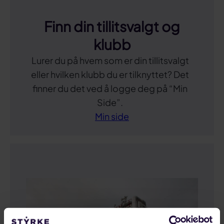
Finn din tillitsvalgt og
klubb
Lurer du på hvem som er din tillitsvalgt
eller hvilken klubb du er tilknyttet? Det
finner du det ved å logge deg på “Min
Side”.
Min side