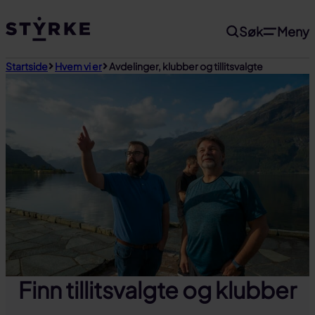
Gå
Søk
Meny
til
innhold
Startside
Hvem vi er
Avdelinger, klubber og tillitsvalgte
Finn tillitsvalgte og klubber