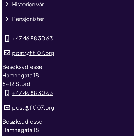
Historien vår
Pensjonister
+47 46 88 30 63
post@flt107.org
address
Besøksadresse
Hamnegata 18
5412 Stord
+47 46 88 30 63
post@flt107.org
address
Besøksadresse
Hamnegata 18