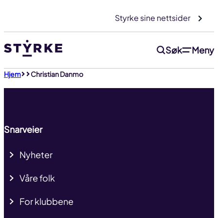
Gå
Styrke sine nettsider
til
innhold
Søk
Meny
Til toppen
Hjem
Christian Danmo
Snarveier
Nyheter
Våre folk
For klubbene