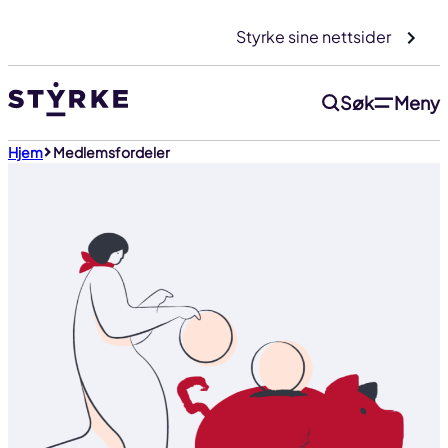
Gå
Styrke sine nettsider
til
innhold
Søk
Meny
Hjem
Medlemsfordeler