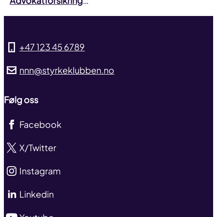
Advokatforsikring
…
+47 123 45 6789
nnn@styrkeklubben.no
Følg oss
Facebook
X/Twitter
Instagram
Linkedin