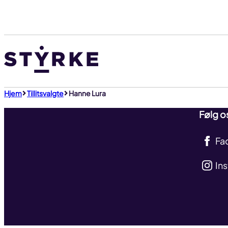
Gå
til
innhold
Hjem
Tillitsvalgte
Hanne Lura
Følg o
Fa
In