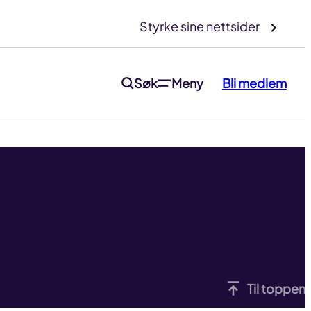
Styrke sine nettsider
Søk
Meny
Bli medlem
Til toppen