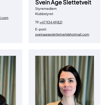
Svein Åge Slettetveit
Styremedlem
Klubbstyret
l.com
Tlf:
+47 934 49 821
E-post:
sveinaageslettetveit@hotmail.com