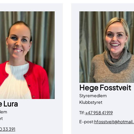
Hege Fosstveit
Styremedlem
 Lura
Klubbstyret
lem
Tlf:
+47 958 41 919
et
E-post:
hfosstveit@hotmail
0 33 391