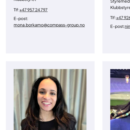
Styremed
Klubbstyr
Tlf:
+47 957 24 797
Tlf:
+47 926
E-post:
mona.borkamo@compass-group.no
E-post:
ni