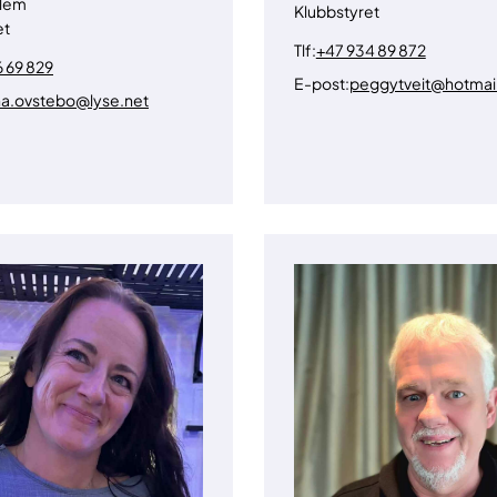
lem
Klubbstyret
et
Tlf:
+47 934 89 872
 69 829
E-post:
peggytveit@hotmai
na.ovstebo@lyse.net