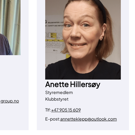
Anette Hillersøy
Styremedlem
Klubbstyret
-group.no
Tlf:
+47 905 15 609
E-post:
annetteklepp@outlook.com