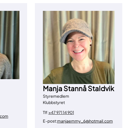
Manja Stannå Staldvik
Styremedlem
Klubbstyret
Tlf:
+47 971 14 901
.com
E-post:
manjaemmy_6@hotmail.com