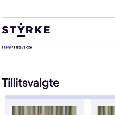
Gå
til
innhold
Hjem
Tillitsvalgte
Tillitsvalgte