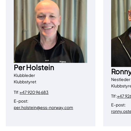
Per Holstein
Ronny
Klubbleder
Nestleder
Klubbstyret
Klubbstyr
Tlf:
+47 920 96 683
Tlf:
+47 92
E-post:
E-post:
per.holstein@ess-norway.com
ronny.os