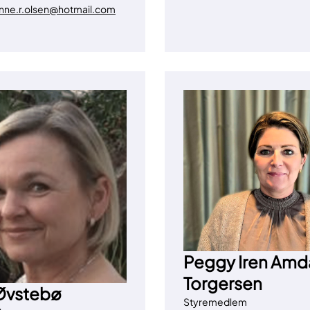
nne.r.olsen@hotmail.com
Peggy Iren Amd
Torgersen
Øvstebø
Styremedlem