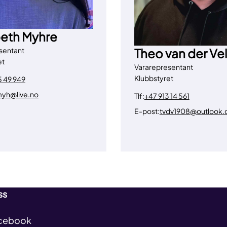
beth Myhre
sentant
Theo van der Ve
et
Vararepresentant
Klubbstyret
5 49 949
yh@live.no
Tlf:
+47 913 14 561
E-post:
tvdv1908@outlook
ss
cebook