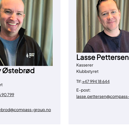
Lasse Pettersen
Kasserer
 Østebrød
Klubbstyret
Tlf:
+47 994 18 644
et
E-post:
6 90 799
lasse.pettersen@compass
tebrod@compass-group.no