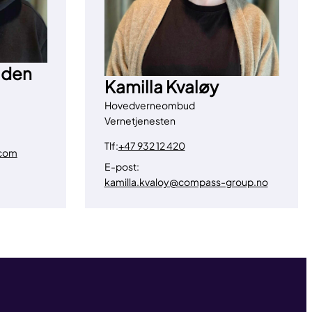
lden
Kamilla Kvaløy
Hovedverneombud
Vernetjenesten
Tlf:
+47 932 12 420
.com
E-post:
kamilla.kvaloy@compass-group.no