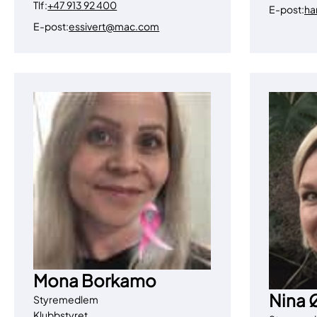
Tlf:
+47 913 92 400
E-post:
ha
E-post:
essivert@mac.com
Mona Borkamo
Nina 
Styremedlem
Klubbstyret