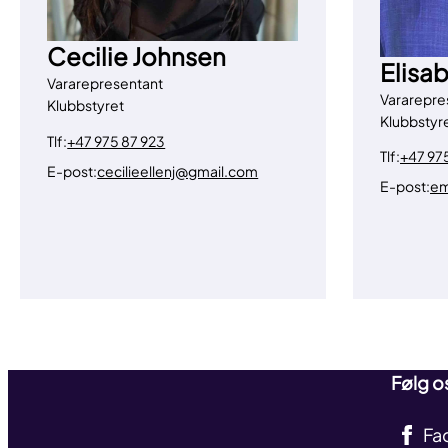
Cecilie Johnsen
Elisa
Vararepresentant
Vararepre
Klubbstyret
Klubbstyr
Tlf:
+47 975 87 923
Tlf:
+47 97
E-post:
cecilieellenj@gmail.com
E-post:
em
Følg o
Fa