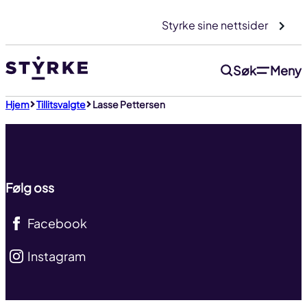
Gå
Styrke sine nettsider
til
innhold
Søk
Meny
Til toppen
Hjem
Tillitsvalgte
Lasse Pettersen
Følg oss
Facebook
Instagram