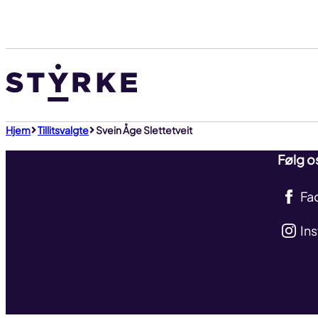
Gå
til
innhold
Hjem
Tillitsvalgte
Svein Åge Slettetveit
Følg o
Fa
In