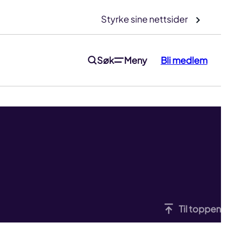
Styrke sine nettsider
Søk
Meny
Bli medlem
Til toppen