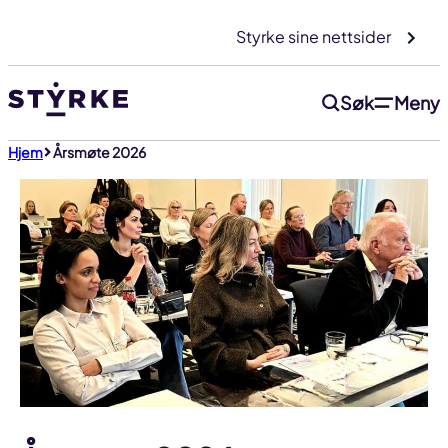
Gå
Styrke sine nettsider
til
innhold
Søk
Meny
Hjem
Årsmøte 2026