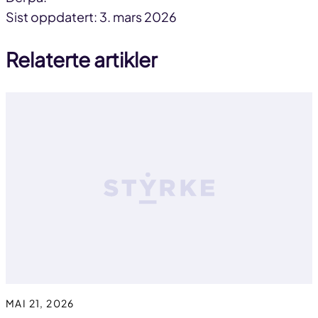
Del
Del
Del
Sist oppdatert: 3. mars 2026
på
på
link
Relaterte artikler
facebook
linkedin
MAI 21, 2026