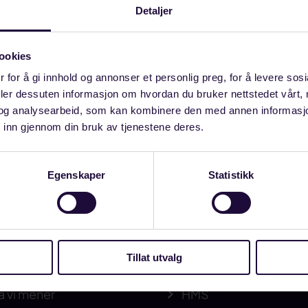
Detaljer
ookies
 for å gi innhold og annonser et personlig preg, for å levere sos
deler dessuten informasjon om hvordan du bruker nettstedet vårt,
og analysearbeid, som kan kombinere den med annen informasjon d
 inn gjennom din bruk av tjenestene deres.
Egenskaper
Statistikk
Article 20 totam rem
el as in Figma
Tillat utvalg
heter
Hvem er vi
a vi mener
HMS