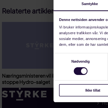
på
på
link
Samtykke
Relaterte artikler
facebook
linkedin
Denne nettsiden anvender c
Vi bruker informasjonskapsler
analysere trafikken vår. Vi 
sosiale medier, annonsering 
dem, eller som de har samlet
Samtykkevalg
Nødvendig
Næringsministeren vil ikke
Test artikk
stoppe Hydro-salget
Ikke tillat
Ny
Hv