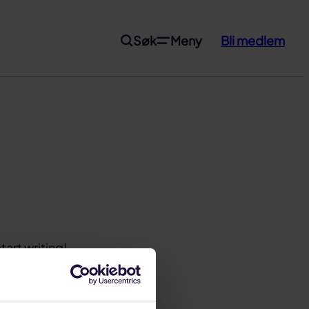
Søk
Meny
Bli medlem
tart writing!