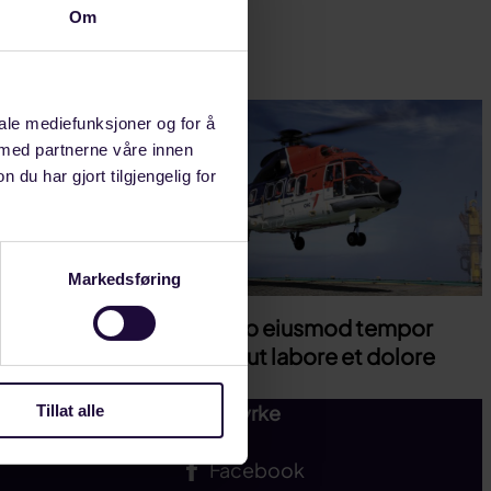
Om
iale mediefunksjoner og for å
 med partnerne våre innen
u har gjort tilgjengelig for
Markedsføring
Article 11 do eiusmod tempor
incididunt ut labore et dolore
magna
Følg Styrke
Tillat alle
Facebook