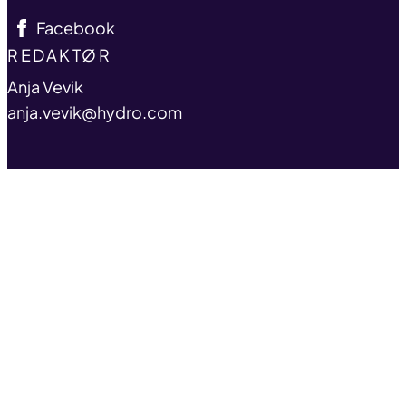
Facebook
TITLE
REDAKTØR
name
Anja Vevik
email
anja.vevik@hydro.com