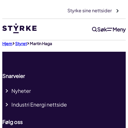
Gå
Styrke sine nettsider
til
innhold
Søk
Meny
Til toppen
Hjem
Styret
Martin Haga
Snarveier
Nyheter
Industri Energi nettside
Følg oss