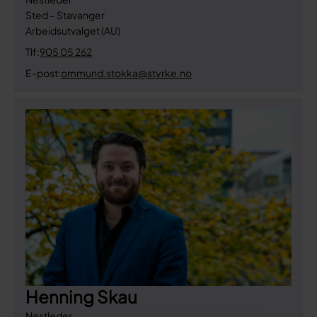
Sted – Stavanger
Arbeidsutvalget (AU)
Tlf:
905 05 262
E-post:
ommund.stokka@styrke.no
Henning Skau
Nestleder