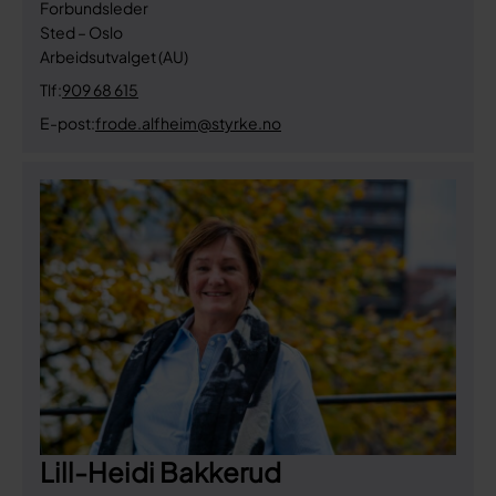
Forbundsleder
Sted – Oslo
Arbeidsutvalget (AU)
Tlf:
909 68 615
E-post:
frode.alfheim@styrke.no
Lill-Heidi Bakkerud