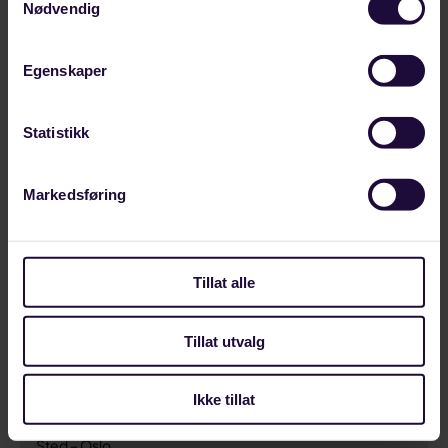
Nødvendig
Arbeidsutvalget (AU)
Tlf:
48 881 418
Egenskaper
E-post:
cay.nordhaug@styrke.no
Statistikk
Markedsføring
Tillat alle
Tillat utvalg
Merete Øiestad Jonas
Ikke tillat
Arbeidsutvalgsmedlem
Sted – Oslo