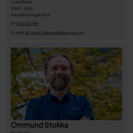
1. nestleder
Sted – Oslo
Arbeidsutvalget (AU)
Tlf:
952 36 098
E-post:
lill-heidi.bakkerud@styrke.no
Ommund Stokka
Nestleder