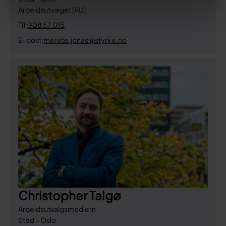
Arbeidsutvalget (AU)
Tlf:
908 57 015
E-post:
merete.jonas@styrke.no
Christopher Talgø
Arbeidsutvalgsmedlem
Sted – Oslo