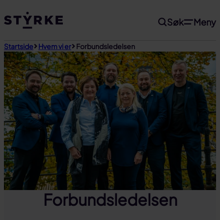
Gå
Søk
Meny
til
innhold
Startside
Hvem vi er
Forbundsledelsen
Forbundsledelsen