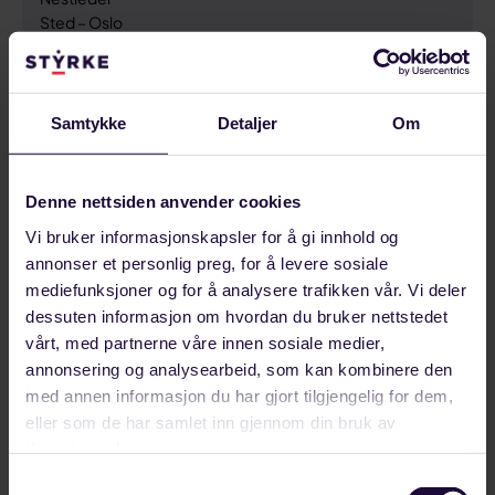
Sted – Oslo
Arbeidsutvalget (AU)
Tlf:
954 53 431
E-post:
henning.skau@styrke.no
Samtykke
Detaljer
Om
Denne nettsiden anvender cookies
Vi bruker informasjonskapsler for å gi innhold og
annonser et personlig preg, for å levere sosiale
mediefunksjoner og for å analysere trafikken vår. Vi deler
dessuten informasjon om hvordan du bruker nettstedet
vårt, med partnerne våre innen sosiale medier,
annonsering og analysearbeid, som kan kombinere den
med annen informasjon du har gjort tilgjengelig for dem,
eller som de har samlet inn gjennom din bruk av
Cay Nordhaug
tjenestene deres.
Arbeidsutvalgsmedlem
Samtykkevalg
Sted – Oslo