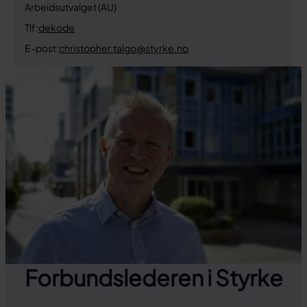
Arbeidsutvalget (AU)
Tlf:
dekode
E-post:
christopher.talgo@styrke.no
Forbundslederen i Styrke