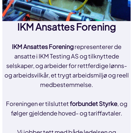
IKM Ansattes Forening
IKM Ansattes Forening
representerer de
ansatte i IKM Testing AS og tilknyttede
selskaper, og arbeider for rettferdige lønns-
og arbeidsvilkår, et trygt arbeidsmiljø og reell
medbestemmelse.
Foreningen er tilsluttet
forbundet Styrke
, og
følger gjeldende hoved- og tariffavtaler.
Vi jobber tett med både ledelsen og