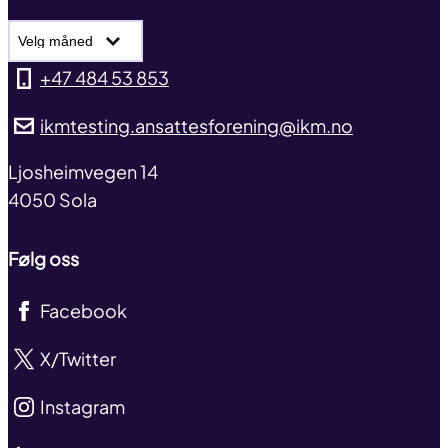
Nyhetsarkiv
+47 484 53 853
ikmtesting.ansattesforening@ikm.no
address
Ljosheimvegen 14
4050 Sola
Følg oss
Facebook
X/Twitter
Instagram