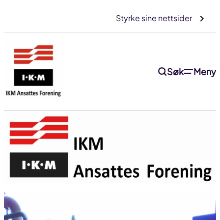
Gå
Styrke sine nettsider
til
innhold
Søk
Meny