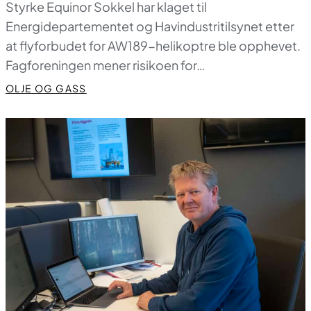
Styrke Equinor Sokkel har klaget til
Energidepartementet og Havindustritilsynet etter
at flyforbudet for AW189-helikoptre ble opphevet.
Fagforeningen mener risikoen for…
OLJE OG GASS