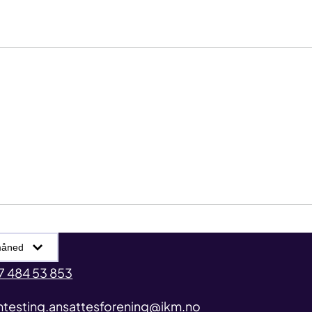
arkiv
7 484 53 853
mtesting.ansattesforening@ikm.no