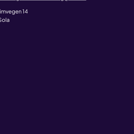
ss
imvegen 14
Sola