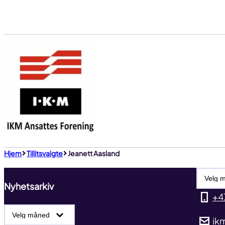
Gå
til
innhold
Hjem
Tillitsvalgte
Jeanett Aasland
Nyhets
Nyhetsarkiv
+4
Nyhetsarkiv
ik