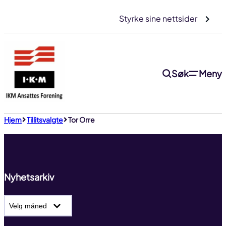
Gå
Styrke sine nettsider
til
innhold
Søk
Meny
Til toppen
Hjem
Tillitsvalgte
Tor Orre
Nyhetsarkiv
Nyhetsarkiv