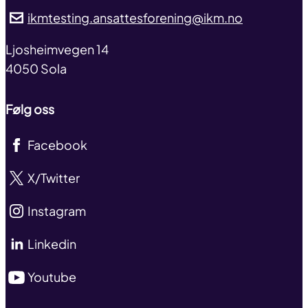
ikmtesting.ansattesforening@ikm.no
address
Ljosheimvegen 14
4050 Sola
Følg oss
Facebook
X/Twitter
Instagram
Linkedin
Youtube