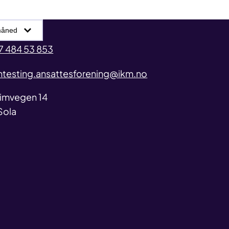
arkiv
7 484 53 853
mtesting.ansattesforening@ikm.no
ss
imvegen 14
Sola