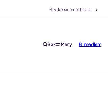
Styrke sine nettsider
Søk
Meny
Bli medlem