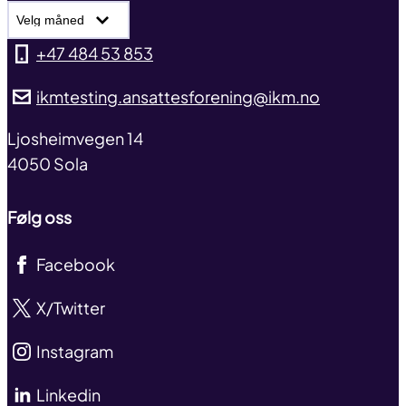
Nyhetsarkiv
+47 484 53 853
ikmtesting.ansattesforening@ikm.no
address
Ljosheimvegen 14
4050 Sola
Følg oss
Facebook
X/Twitter
Instagram
Linkedin