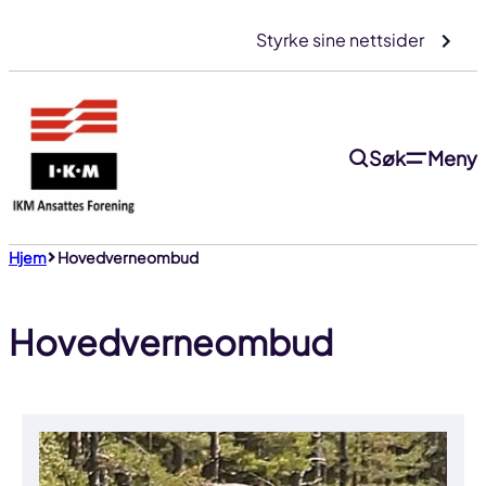
Gå
Styrke sine nettsider
til
innhold
Søk
Meny
Hjem
Hovedverneombud
Hovedverneombud