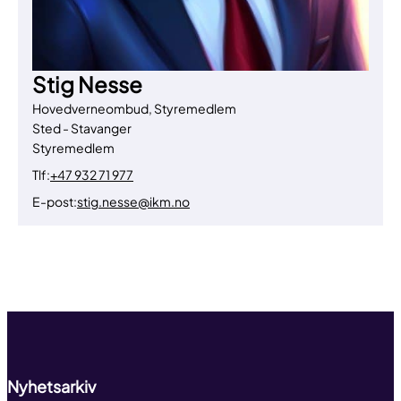
Stig Nesse
Hovedverneombud, Styremedlem
Sted - Stavanger
Styremedlem
Tlf:
+47 932 71 977
E-post:
stig.nesse@ikm.no
Til toppen
Nyhetsarkiv