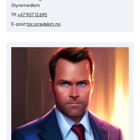
Styremedlem
Tlf:
+47 907 12 695
E-post:
tor.orre@ikm.no