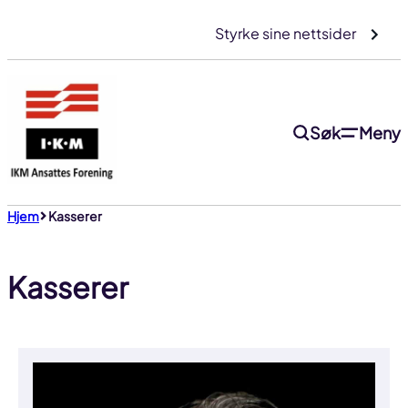
Gå
Styrke sine nettsider
til
innhold
Søk
Meny
Hjem
Kasserer
Kasserer