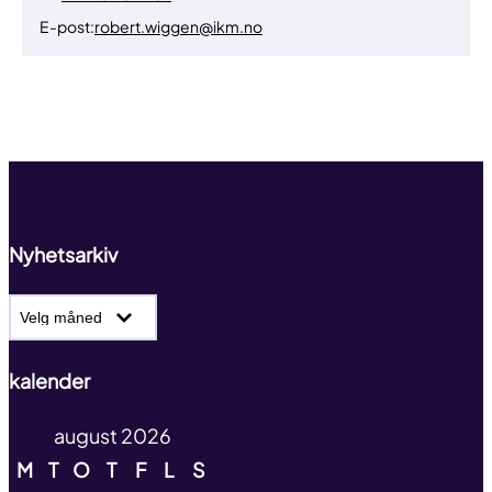
E-post:
robert.wiggen@ikm.no
Til toppen
Nyhetsarkiv
Nyhetsarkiv
kalender
august 2026
M
T
O
T
F
L
S