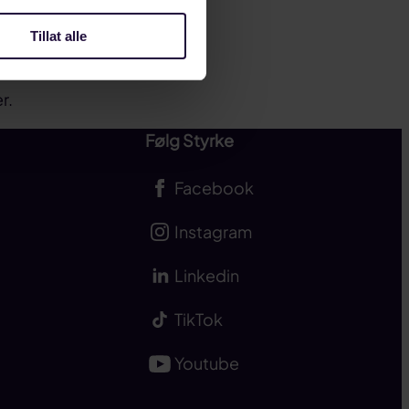
 arbeidsgiver
ere
Tillat alle
r.
Følg Styrke
Facebook
Instagram
Linkedin
TikTok
Youtube