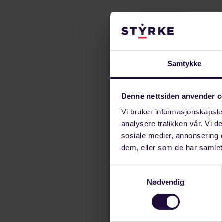
Samtykke
I august i år 
Denne nettsiden anvender c
arbeidsgiver ikk
Vi bruker informasjonskapsler
Fra Høyestere
analysere trafikken vår. Vi 
sosiale medier, annonsering 
En sykepleier 
dem, eller som de har samlet
utviklingshemm
Samtykkevalg
blant annet f
Nødvendig
opphevet do
Avskjed inneb