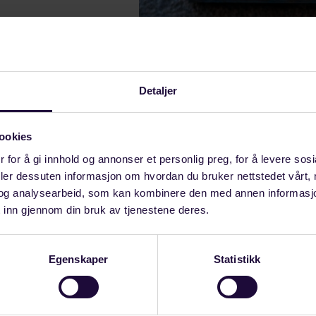
Detaljer
behandlet Høyesterett en sak om avskjed. Retten konkl
ookies
e har plikt til å vurdere omplassering i slike tilfeller.
 for å gi innhold og annonser et personlig preg, for å levere sos
tts omtale av saken:
deler dessuten informasjon om hvordan du bruker nettstedet vårt,
og analysearbeid, som kan kombinere den med annen informasjon d
ble avskjediget av en kommune i Finnmark etter å ha sl
 inn gjennom din bruk av tjenestene deres.
et bruker i ansiktet. Lagmannsretten kjente avskjede
ordi kommunen ikke hadde vurdert omplassering. Høye
Egenskaper
Statistikk
mmen.
ærer at arbeidsforholdet avsluttes umiddelbart. Høye