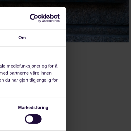
Om
uderte med at
iale mediefunksjoner og for å
 med partnerne våre innen
u har gjort tilgjengelig for
ått en psykisk
n ugyldig,
sterett
Markedsføring
sterett