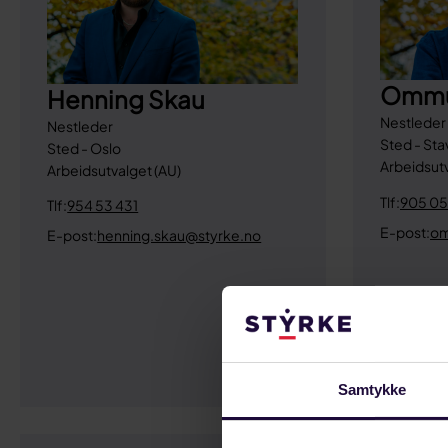
Ommu
Henning Skau
Nestleder
Nestleder
Sted - St
Sted - Oslo
Arbeidsutv
Arbeidsutvalget (AU)
Tlf:
905 05
Tlf:
954 53 431
E-post:
om
E-post:
henning.skau@styrke.no
Samtykke