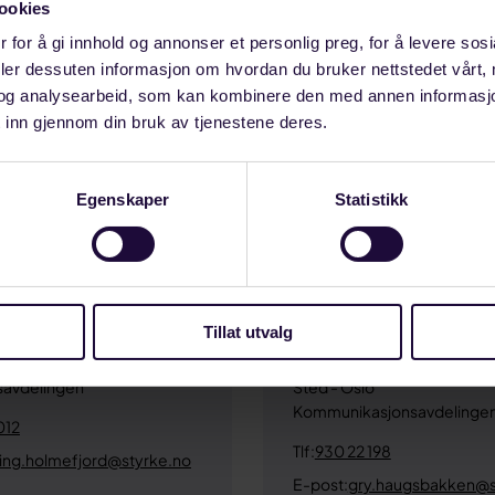
ookies
 for å gi innhold og annonser et personlig preg, for å levere sos
deler dessuten informasjon om hvordan du bruker nettstedet vårt,
og analysearbeid, som kan kombinere den med annen informasjon d
 inn gjennom din bruk av tjenestene deres.
Egenskaper
Statistikk
g Holmefjord
Gry Haugsbakk
Tillat utvalg
leder Arbeidslivsavdelingen
Avdelingsleder
avanger
Kommunikasjonsavdelinge
vsavdelingen
Sted - Oslo
Kommunikasjonsavdelinge
012
Tlf:
930 22 198
ling.holmefjord@styrke.no
E-post:
gry.haugsbakken@s