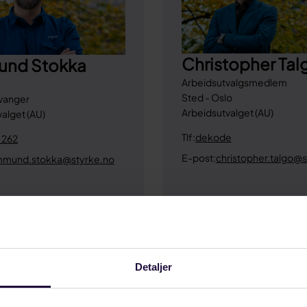
Christopher Tal
nd Stokka
Arbeidsutvalgsmedlem
Sted - Oslo
avanger
Arbeidsutvalget (AU)
alget (AU)
Tlf:
dekode
 262
E-post:
christopher.talgo@s
mund.stokka@styrke.no
Detaljer