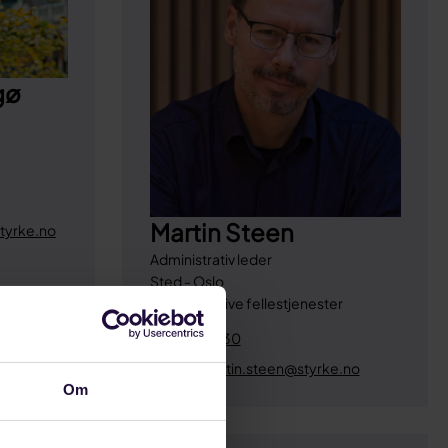
gø
Martin Steen
tyrke.no
Administrativ leder
Sted - Oslo
Administrative fellestjenester
Tlf:
415 77 330
E-post:
martin.steen@styrke.no
Om