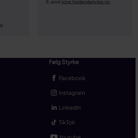
E-post:
tone.holden@styrke.no
no
Følg Styrke
Facebook
Instagram
Linkedin
TikTok
Youtube