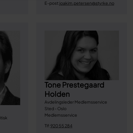
E-post:
joakim.petersen@styrke.no
Tone Prestegaard
Holden
Avdelingsleder Medlemsservice
Sted - Oslo
Medlemsservice
tisk
Tlf:
920 55 284