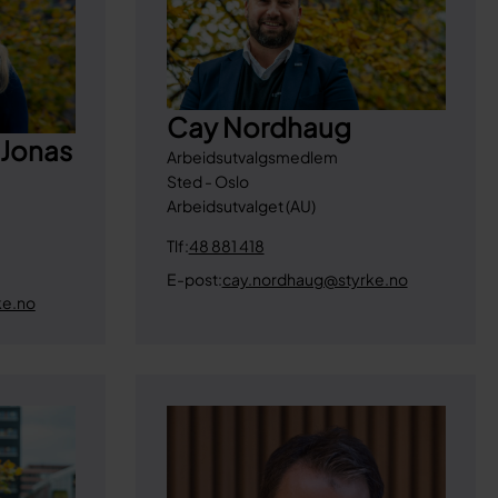
Cay Nordhaug
 Jonas
Arbeidsutvalgsmedlem
Sted - Oslo
Arbeidsutvalget (AU)
Tlf:
48 881 418
E-post:
cay.nordhaug@styrke.no
ke.no