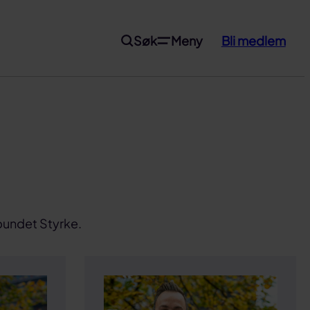
Søk
Meny
Bli medlem
rbundet Styrke.