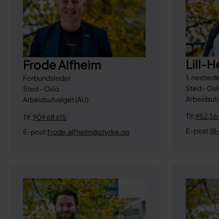
Lill-
Frode Alfheim
1. nestled
Forbundsleder
Sted - Osl
Sted - Oslo
Arbeidsutv
Arbeidsutvalget (AU)
Tlf:
952 36
Tlf:
909 68 615
E-post:
li
E-post:
frode.alfheim@styrke.no