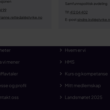
asjonen
Samfunnspolitisk avdeling
4 99
Tlf:
412 04 402
rianne.rettedal@styrke.no
E-post:
sindre.kvil@styrke.
heter
Hvem er vi
a vi mener
HMS
iffavtaler
Kurs og kompetanse
sse og profil
Mitt medlemskap
ntakt oss
Landsmøtet 2025