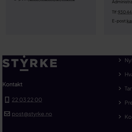
Administr
Tlf:
930 44
E-post:
ka
Ny
Hv
Kontakt
Tar
22 03 22 00
Pre
post@styrke.no
Ko