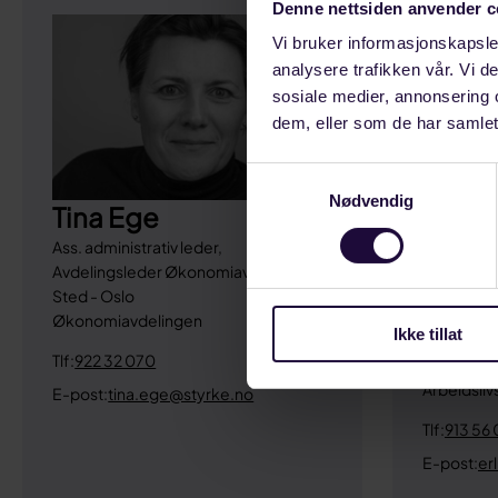
Denne nettsiden anvender c
Vi bruker informasjonskapsler
analysere trafikken vår. Vi 
sosiale medier, annonsering 
dem, eller som de har samlet
Samtykkevalg
Nødvendig
Tina Ege
Ass. administrativ leder,
Avdelingsleder Økonomiavdelingen
Sted - Oslo
Erlin
Økonomiavdelingen
Ikke tillat
Avdelings
Tlf:
922 32 070
Sted - St
Arbeidsli
E-post:
tina.ege@styrke.no
Tlf:
913 56 
E-post:
er