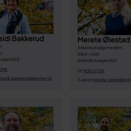
Heidi Bakkerud
Merete Øiestad
er
Arbeidsutvalgsmedlem
o
Sted - Oslo
alget (AU)
Arbeidsutvalget (AU)
 098
Tlf:
908 57 015
ll-heidi.bakkerud@styrke.no
E-post:
merete.jonas@styr