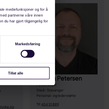
iale mediefunksjoner og for å
 med partnerne våre innen
u har gjort tilgjengelig for
Markedsføring
en
Tillat alle
Joakim Petersen
n
Personalsjef
Sted - Stavanger
n
Personal- og lederstøtte
Tlf:
454 10 889
tyrke.no