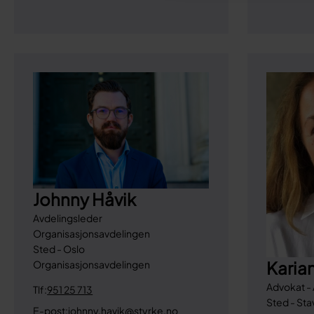
Johnny Håvik
Avdelingsleder
Organisasjonsavdelingen
Sted - Oslo
Karia
Organisasjonsavdelingen
Advokat - 
Tlf:
951 25 713
Sted - St
E-post:
johnny.havik@styrke.no