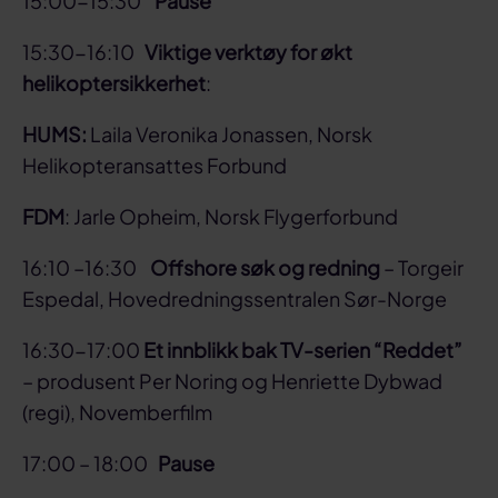
15:00-15:30
Pause
15:30-16:10
Viktige verktøy for økt
helikoptersikkerhet
:
HUMS:
Laila Veronika Jonassen, Norsk
Helikopteransattes Forbund
FDM
: Jarle Opheim, Norsk Flygerforbund
16:10 –16:30
Offshore søk og redning
– Torgeir
Espedal, Hovedredningssentralen Sør-Norge
16:30-17:00
Et innblikk bak TV-serien “Reddet”
– produsent Per Noring og Henriette Dybwad
(regi), Novemberfilm
17:00 – 18:00
Pause