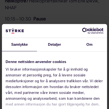
helikoptre?
Helikoptertekniker Tom Erik Økvik,
NHAF
10:15 – 10:30
Pause
10:30 – 10:50
Støyproblemer med de nye
helikoptrene –
Terje Werner Hansen,
sokkelforeningen Styrke i Equinor
Samtykke
Detaljer
Om
10:50 – 10:10
En ny hverdag for HLO. Erfaring
med innfasing av AW-helikoptre så langt –
Denne nettsiden anvender cookies
Ingeborg Frilstad, HVO FPL, Styrke Equinor
Vi bruker informasjonskapsler for å gi innhold og
annonser et personlig preg, for å levere sosiale
10:10 – 11:30
Granskningen av SAR-
mediefunksjoner og for å analysere trafikken vår. Vi deler
helikopterulykken utenfor Sotra,
dessuten informasjon om hvordan du bruker nettstedet
undersøkelsesleder Gjermund Kjerkreit, Statens
vårt, med partnerne våre innen sosiale medier,
annonsering og analysearbeid, som kan kombinere den
havarikommisjon
med annen informasjon du har gjort tilgjengelig for dem,