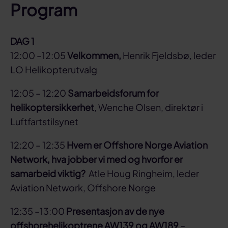
Program
DAG 1
12:00 –12:05
Velkommen,
Henrik Fjeldsbø, leder
LO Helikopterutvalg
12:05 – 12:20
Samarbeidsforum for
helikoptersikkerhet
, Wenche Olsen, direktør i
Luftfartstilsynet
12:20 – 12:35
Hvem er Offshore Norge Aviation
Network, hva jobber vi med og hvorfor er
samarbeid viktig?
Atle Houg Ringheim, leder
Aviation Network, Offshore Norge
12:35 –13:00
Presentasjon av de nye
offshorehelikoptrene AW139 og
AW189
–