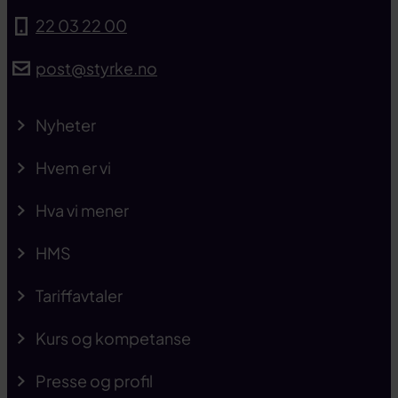
22 03 22 00
post@styrke.no
Nyheter
Hvem er vi
Hva vi mener
HMS
Tariffavtaler
Kurs og kompetanse
Presse og profil