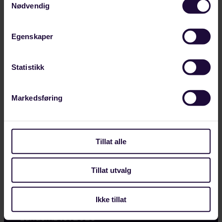
Nyheter
Nødvendig
Hvem er vi
Egenskaper
Hva vi mener
Statistikk
HMS
Tariffavtaler
Markedsføring
Kurs og kompetanse
Tillat alle
Presse og profil
Mitt medlemskap
Tillat utvalg
Kontakt oss
Ikke tillat
Landsmøtet 2025