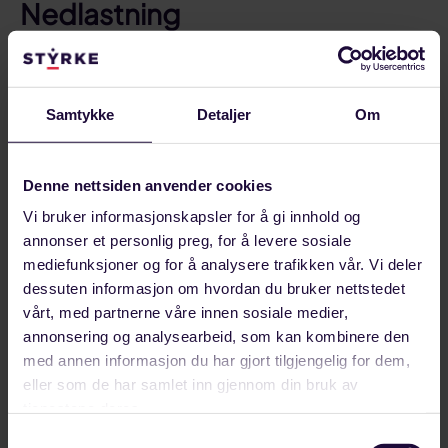
Nedlastning
Elektrokjemisk overenskomst 2022 - 2024
Del på:
Til toppen
Samtykke
Detaljer
Om
Del
Del
Del
Sist oppdatert: 24. januar 2023
på
på
link
facebook
linkedin
Denne nettsiden anvender cookies
Vi bruker informasjonskapsler for å gi innhold og
annonser et personlig preg, for å levere sosiale
mediefunksjoner og for å analysere trafikken vår. Vi deler
Kontakt
dessuten informasjon om hvordan du bruker nettstedet
vårt, med partnerne våre innen sosiale medier,
annonsering og analysearbeid, som kan kombinere den
22 03 22 00
med annen informasjon du har gjort tilgjengelig for dem,
eller som de har samlet inn gjennom din bruk av
post@styrke.no
tjenestene deres.
Samtykkevalg