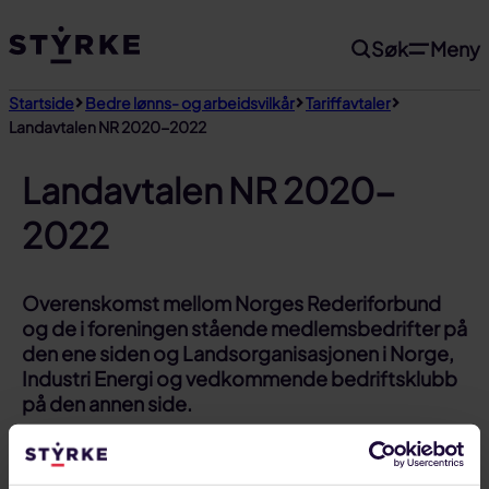
Gå
Søk
Meny
til
innhold
Startside
Bedre lønns- og arbeidsvilkår
Tariffavtaler
Landavtalen NR 2020-2022
Landavtalen NR 2020-
2022
Overenskomst mellom Norges Rederiforbund
og de i foreningen stående medlemsbedrifter på
den ene siden og Landsorganisasjonen i Norge,
Industri Energi og vedkommende bedriftsklubb
på den annen side.
Til toppen