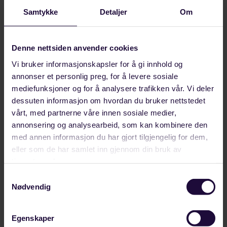
Samtykke
Detaljer
Om
Denne nettsiden anvender cookies
Kontakt
Vi bruker informasjonskapsler for å gi innhold og
annonser et personlig preg, for å levere sosiale
22 03 22 00
mediefunksjoner og for å analysere trafikken vår. Vi deler
dessuten informasjon om hvordan du bruker nettstedet
post@styrke.no
vårt, med partnerne våre innen sosiale medier,
annonsering og analysearbeid, som kan kombinere den
Nyheter
med annen informasjon du har gjort tilgjengelig for dem,
eller som de har samlet inn gjennom din bruk av
Hvem er vi
tjenestene deres.
Samtykkevalg
Hva vi mener
Nødvendig
HMS
Egenskaper