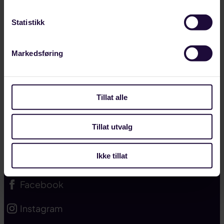
Tariffavtaler
Statistikk
Kurs og kompetanse
Markedsføring
Presse og profil
Mitt medlemskap
Tillat alle
Kontakt oss
Tillat utvalg
Landsmøtet 2025
Ikke tillat
Følg Styrke
Facebook
Instagram