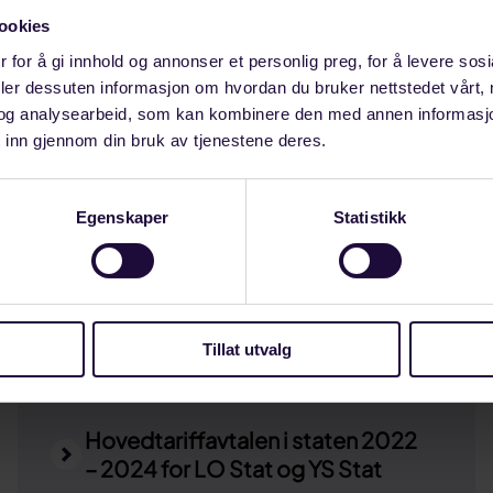
ookies
Landbaseavtalen (124) 2024-
 for å gi innhold og annonser et personlig preg, for å levere sos
2026
deler dessuten informasjon om hvordan du bruker nettstedet vårt,
og analysearbeid, som kan kombinere den med annen informasjon d
 inn gjennom din bruk av tjenestene deres.
Egenskaper
Statistikk
Oljeboringsbedrifter (125) 2024-
2026
Tillat utvalg
Hovedtariffavtalen i staten 2022
– 2024 for LO Stat og YS Stat