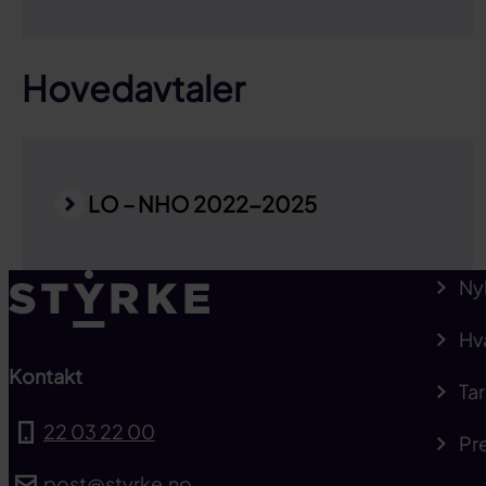
Hovedavtaler
LO – NHO 2022-2025
Ny
Hv
Kontakt
Tar
22 03 22 00
Pre
post@styrke.no