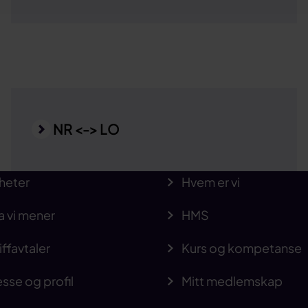
NR <-> LO
heter
Hvem er vi
a vi mener
HMS
iffavtaler
Kurs og kompetanse
sse og profil
Mitt medlemskap