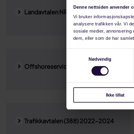
Denne nettsiden anvender c
Landavtalen NR 2022-2024
Vi bruker informasjonskapsler
analysere trafikken vår. Vi 
sosiale medier, annonsering 
dem, eller som de har samlet
Samtykkevalg
Nødvendig
Offshoreservice NR 2020-2022
Ikke tillat
Trafikkavtalen (388) 2022-2024