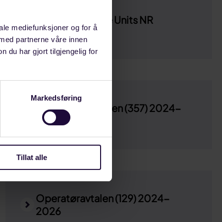
Mobile Offshore Units NR
iale mediefunksjoner og for å
 med partnerne våre innen
u har gjort tilgjengelig for
Markedsføring
Oljeserviceavtalen (357) 2024-
2026
Tillat alle
Operatøravtalen (129) 2024-
2026