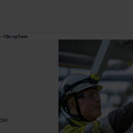
r – Olje og Gass
der