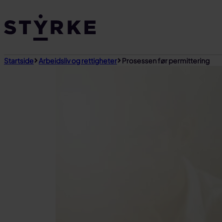
Gå
til
innhold
Startside
Arbeidsliv og rettigheter
Prosessen før permittering