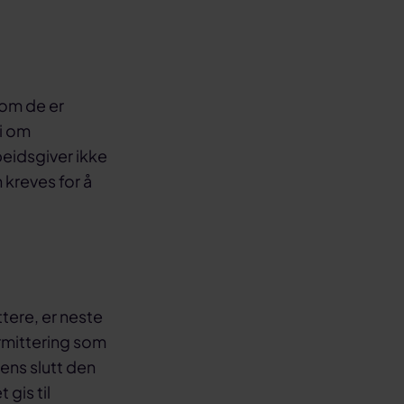
 om de er
gi om
beidsgiver ikke
 kreves for å
tere, er neste
rmittering som
dens slutt den
 gis til