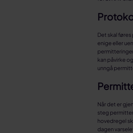
Protoko
Det skal føres
enige eller ue
permitteringen
kan påvirke og
unngå permitt
Permitt
Når det er gje
steg permitter
hovedregel ska
dagen varselet 