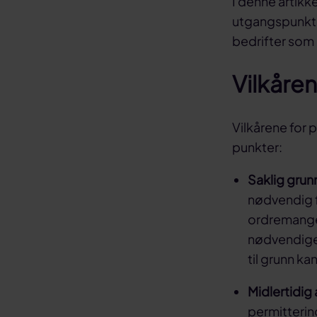
I denne artikke
utgangspunkt. 
bedrifter som
Vilkåre
Vilkårene for 
punkter:
Saklig grun
nødvendig f
ordremangel
nødvendige 
til grunn ka
Midlertidig 
permittering 