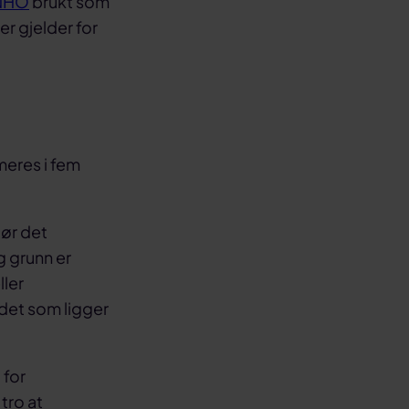
 NHO
brukt som
er gjelder for
meres i fem
jør det
g grunn er
ller
det som ligger
 for
 tro at