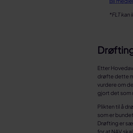
Bli medl
*FLT kan 
Drøfting
Etter Hovedavta
drøfte dette m
vurdere om det
gjort det som 
Plikten til å d
som er bundet a
Drøfting er sæ
for at NAV ska