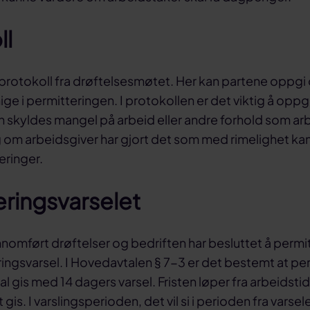
ll
 protokoll fra drøftelsesmøtet. Her kan partene oppgi
nige i permitteringen. I protokollen er det viktig å opp
 skyldes mangel på arbeid eller andre forhold som ar
 om arbeidsgiver har gjort det som med rimelighet kan
eringer.
eringsvarselet
nnomført drøftelser og bedriften har besluttet å permit
ingsvarsel. I Hovedavtalen § 7-3 er det bestemt at pe
l gis med 14 dagers varsel. Fristen løper fra arbeidsti
gis. I varslingsperioden, det vil si i perioden fra varselet