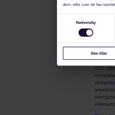
som medlem
dem, eller som de har samlet
Samtykkevalg
Nødvendig
Vi kan
Ikke tillat
Forbundet
(LO). Vår
kompetans
viktigste
arbeidsfo
som gunst
videreut