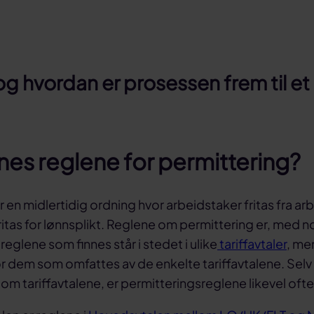
 og hvordan er prosessen frem til et
nes reglene for permittering?
r en midlertidig ordning hvor arbeidstaker fritas fra ar
ritas for lønnsplikt. Reglene om permittering er, med n
reglene som finnes står i stedet i ulike
tariffavtaler
, me
 dem som omfattes av de enkelte tariffavtalene. Selv
lom tariffavtalene, er permitteringsreglene likevel ofte 