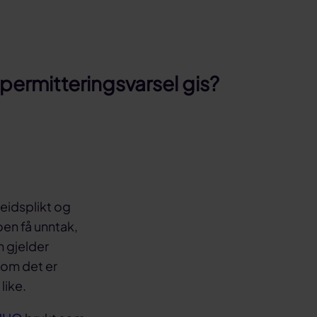
 permitteringsvarsel gis?
beidsplikt og
oen få unntak,
n gjelder
 om det er
like.