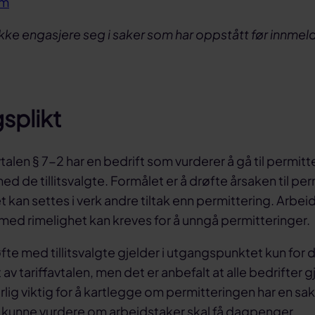
em
ikke engasjere seg i saker som har oppstått før innmel
splikt
len § 7-2 har en bedrift som vurderer å gå til permitteri
ed de tillitsvalgte. Formålet er å drøfte årsaken til pe
 kan settes i verk andre tiltak enn permittering. Arbei
med rimelighet kan kreves for å unngå permitteringer.
røfte med tillitsvalgte gjelder i utgangspunktet kun for
v tariffavtalen, men det er anbefalt at alle bedrifter g
rlig viktig for å kartlegge om permitteringen har en sa
l kunne vurdere om arbeidstaker skal få dagpenger.