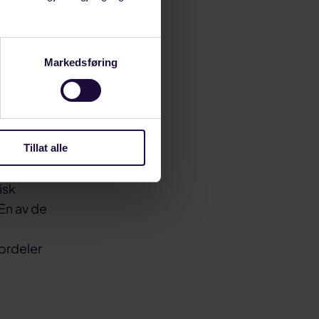
Markedsføring
Tillat alle
nisasjonen
isk
En av de
ordeler