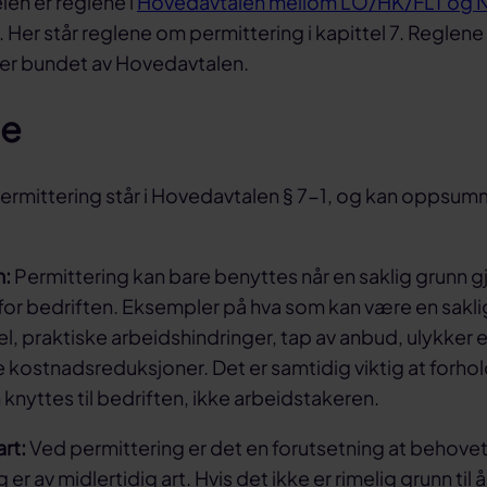
len er reglene i
Hovedavtalen mellom LO/HK/FLT og
Her står reglene om permittering i kapittel 7. Reglene 
 er bundet av Hovedavtalen.
ne
permittering står i Hovedavtalen § 7-1, og kan oppsum
n:
Permittering kan bare benyttes når en saklig grunn g
or bedriften. Eksempler på hva som kan være en sakli
, praktiske arbeidshindringer, tap av anbud, ulykker e
kostnadsreduksjoner. Det er samtidig viktig at forhol
n knyttes til bedriften, ikke arbeidstakeren.
art:
Ved permittering er det en forutsetning at behovet
er av midlertidig art. Hvis det ikke er rimelig grunn til å