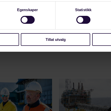
indu, profilside med din overenskomst samt et sofistik
system. Vi skjønner godt hvorfor Jonas Gahr Støre sier 
Egenskaper
Statistikk
han lastet den ned 🙂
ste ned appen til både Androidtelefon, iPhone og nett
p.flt.no/
Tillat utvalg