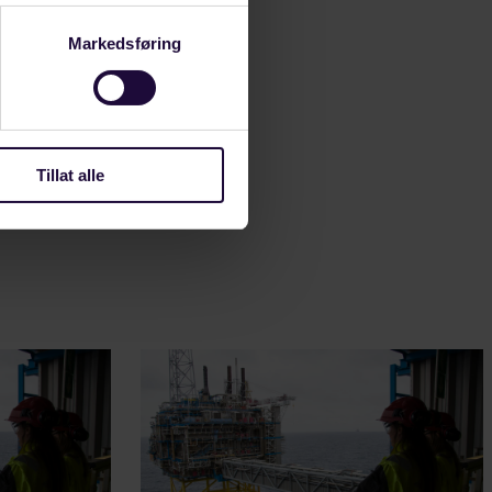
ert
at han fikk et
Markedsføring
brett
Tillat alle