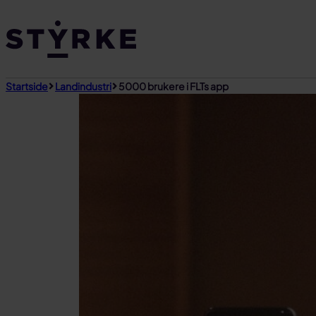
Gå
til
innhold
Startside
Landindustri
5000 brukere i FLTs app