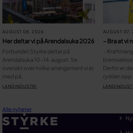
AUGUST 08, 2026
AUGUST 07, 
Her deltar vi på Arendalsuka 2026
– Bra at vi 
Forbundet Styrke deltar på
– Kraftmange
Arendalsuka 10-14. august. Se
bremsekloss 
oversikt over hvilke arrangement vi er
Derfor er de
med på.
rydder opp
LANDINDUSTRI
LANDINDUST
Alle nyheter
Ny
Hv