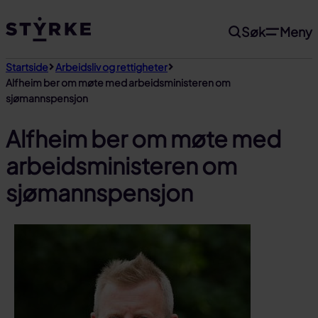
Gå
Søk
Meny
til
innhold
Startside
Arbeidsliv og rettigheter
Alfheim ber om møte med arbeidsministeren om
sjømannspensjon
Alfheim ber om møte med
arbeidsministeren om
sjømannspensjon