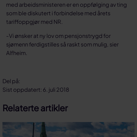
med arbeidsministeren er en oppfølging av ting
som ble diskutert i forbindelse med årets
tariffoppgjør med NR.
-Vi ønsker at ny lov om pensjonstrygd for
sjømenn ferdigstilles så raskt som mulig, sier
Alfheim.
Del på:
Del
Del
Del
Sist oppdatert: 6. juli 2018
på
på
link
Relaterte artikler
facebook
linkedin