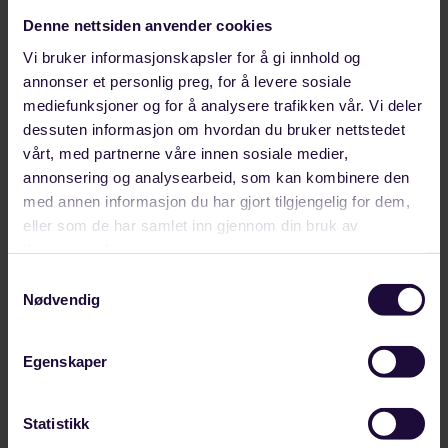
Denne nettsiden anvender cookies
Vi bruker informasjonskapsler for å gi innhold og
annonser et personlig preg, for å levere sosiale
mediefunksjoner og for å analysere trafikken vår. Vi deler
dessuten informasjon om hvordan du bruker nettstedet
vårt, med partnerne våre innen sosiale medier,
annonsering og analysearbeid, som kan kombinere den
med annen informasjon du har gjort tilgjengelig for dem,
eller som de har samlet inn gjennom din bruk av
tjenestene deres.
Samtykkevalg
Nødvendig
AUGUST 07, 2026
Egenskaper
– Bra at vi nå får opp farten
– Kraftmangel og nettkø er blitt en bremsekloss for
Statistikk
norsk industri. Derfor er det bra at regjeringen nå