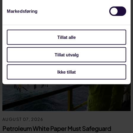
rydder opp…
Markedsføring
LANDINDUSTRI
Tillat alle
Tillat utvalg
Ikke tillat
AUGUST 07, 2026
Petroleum White Paper Must Safeguard