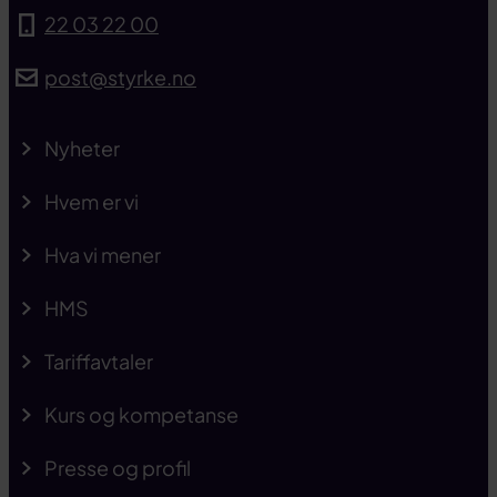
22 03 22 00
post@styrke.no
Nyheter
Hvem er vi
Hva vi mener
HMS
Tariffavtaler
Kurs og kompetanse
Presse og profil