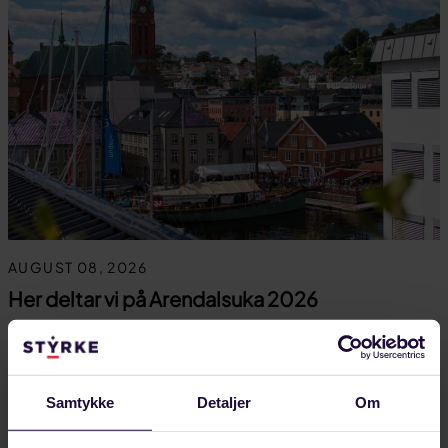
AUGUST 08, 2026
Her deltar vi på Arendalsuka 2026
Forbundet Styrke deltar på Arendalsuka 10-14.
august. Se oversikt over hvilke arrangement vi er
med på.
Samtykke
Detaljer
Om
LANDINDUSTRI