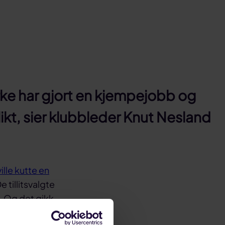
yrke har gjort en kjempejobb og
ikt, sier klubbleder Knut Nesland
ille kutte en
e tillitsvalgte
e. Og det gikk