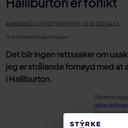
Halliburton er forlikt
ARBEIDSLIV OG RETTIGHETER
,
OLJE OG GASS
15. MAI 2026
Atle Espen Helgesen
Det blir ingen rettssaker om usak
jeg er strålende fornøyd med at a
i Halliburton.
Oljeservicegig
rekke stillinge
ble ikke invol
mot en rekke 