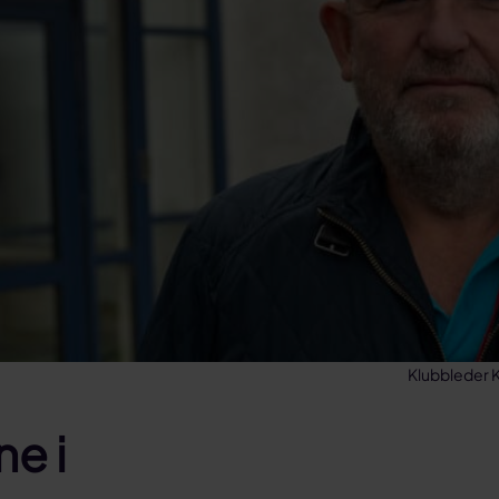
Klubbleder K
e i