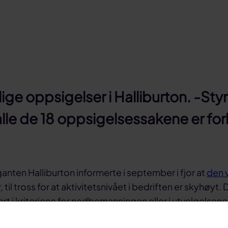
lige oppsigelser i Halliburton. -St
lle de 18 oppsigelsessakene er forl
anten Halliburton informerte i september i fjor at
den v
r
, til tross for at aktivitetsnivået i bedriften er skyhøyt. D
vert i kriteriene for nedbemanningen eller i utvelgelsen
rettssaker om usaklig oppsigelse.