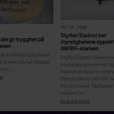
JULI 20, 2026
6
Styrke i Equinor ber
tale gir trygghet på
myndighetene oppret
assen
AW189-stansen
kjer konflikter på jobben,
Styrke Equinor Sokkel har 
 å ha noen du kan få hjelp
Energidepartementet o
 fra,…
Havindustritilsynet etter 
RI
flyforbudet for AW189-h
ble opphevet. Fagforen
risikoen for…
OLJE OG GASS