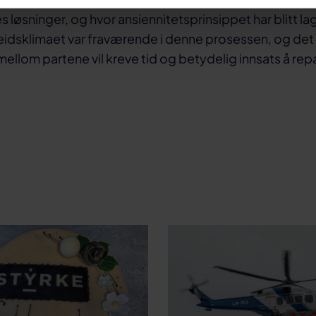
es løsninger, og hvor ansiennitetsprinsippet har blitt lagt
idsklimaet var fraværende i denne prosessen, og det
ellom partene vil kreve tid og betydelig innsats å repa