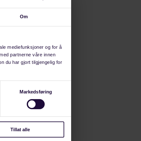
kat Ulrik
Om
on, hvor vi
, sier Haukali
iale mediefunksjoner og for å
 med partnerne våre innen
øst.
u har gjort tilgjengelig for
lemmene. På
sakene, sier
Markedsføring
 denne
Tillat alle
arbeid med
hvor partene