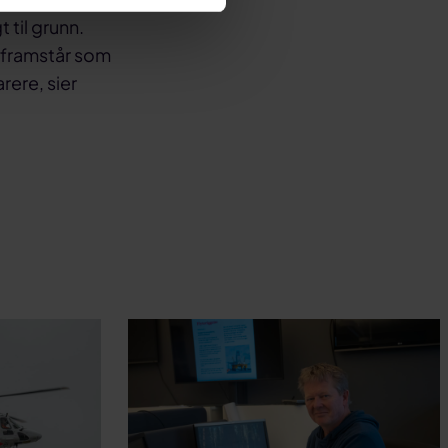
 til grunn.
 framstår som
rere, sier