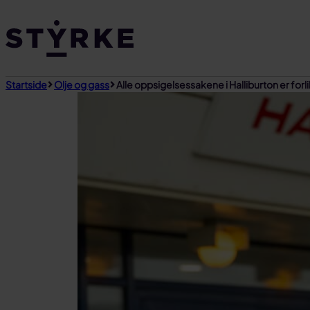
Gå
til
innhold
Startside
Olje og gass
Alle oppsigelsessakene i Halliburton er forli