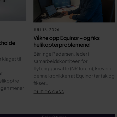
JULI 16, 2026
Våkne opp Equinor – og fiks
tholde
helikopterproblemene!
Bår Inge Pedersen, leder i
klaget til
samarbeidskomiteen for
g
flyteriggansatte (NR forum), krever i
at
denne kronikken at Equinor tar tak og
elikoptre
fikser…
ingen mener
OLJE OG GASS