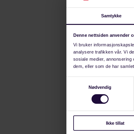
Men like før r
Haukali i Styrke
Samtykke
-Vi bistod med
Denne nettsiden anvender c
forhandlet frem
og understreke
Vi bruker informasjonskapsler
analysere trafikken vår. Vi 
Klubbleder Knu
sosiale medier, annonsering 
dem, eller som de har samlet
-Forbundet St
Samtykkevalg
medlemmenes ve
Nødvendig
klubbleder Ne
Han er likevel kr
prosessen.
Ikke tillat
-Historisk har
bedriften i f