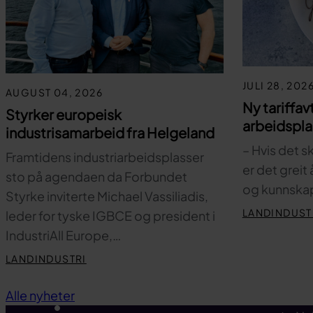
JULI 28, 202
AUGUST 04, 2026
Ny tariffav
Styrker europeisk
arbeidspl
industrisamarbeid fra Helgeland
– Hvis det s
Framtidens industriarbeidsplasser
er det greit
sto på agendaen da Forbundet
og kunnskap
Styrke inviterte Michael Vassiliadis,
LANDINDUST
leder for tyske IGBCE og president i
IndustriAll Europe,…
LANDINDUSTRI
Alle nyheter