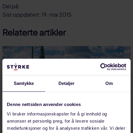
Del på:
Del
Del
Del
Sist oppdatert: 19. mai 2015
på
på
link
Relaterte artikler
facebook
linkedin
Samtykke
Detaljer
Om
Denne nettsiden anvender cookies
Vi bruker informasjonskapsler for å gi innhold og
annonser et personlig preg, for å levere sosiale
mediefunksjoner og for å analysere trafikken vår. Vi deler