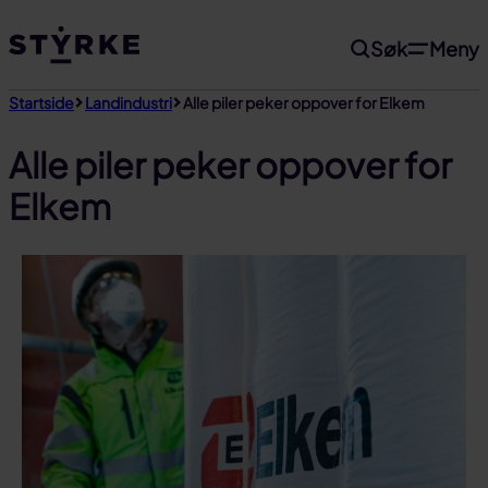
Gå
Søk
Meny
til
innhold
Startside
Landindustri
Alle piler peker oppover for Elkem
Alle piler peker oppover for
Elkem