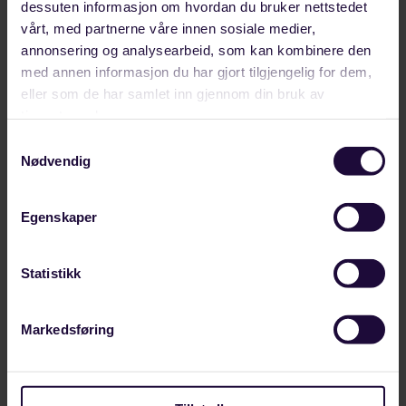
dessuten informasjon om hvordan du bruker nettstedet
AUGUST 08, 2026
vårt, med partnerne våre innen sosiale medier,
Her deltar vi på Arendalsuka 2026
annonsering og analysearbeid, som kan kombinere den
med annen informasjon du har gjort tilgjengelig for dem,
Forbundet Styrke deltar på Arendalsuka 10-14.
eller som de har samlet inn gjennom din bruk av
august. Se oversikt over hvilke arrangement vi er
tjenestene deres.
med på.
Samtykkevalg
Nødvendig
LANDINDUSTRI
Egenskaper
Statistikk
Markedsføring