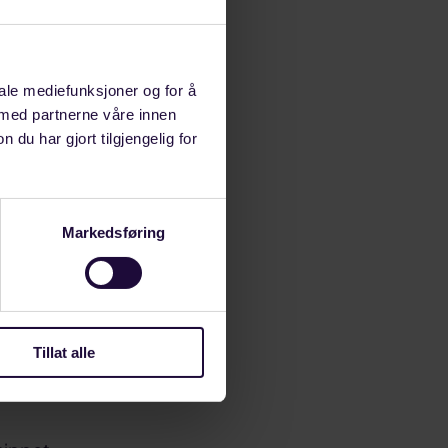
Rettedal.
iale mediefunksjoner og for å
 med partnerne våre innen
u har gjort tilgjengelig for
gså fordi
Markedsføring
ten.
tet til Norsea
 sa opp de
se og
Tillat alle
psigelsen er