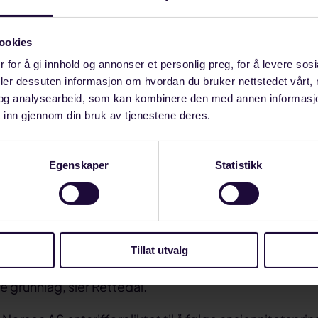
gang. På det grunnlaget er oppsigelsen ugyldig, sier 
ookies
l er begge selskapene saksøkt fordi de fastholder at
 for å gi innhold og annonser et personlig preg, for å levere sos
holdet var i Norsea Group.
deler dessuten informasjon om hvordan du bruker nettstedet vårt,
og analysearbeid, som kan kombinere den med annen informasjon d
t å følge ansiennitetsprinsippet
 inn gjennom din bruk av tjenestene deres.
 Industri Energi gjeldende at oppsigelsene er ugyldige o
Egenskaper
Statistikk
 er usaklig avgrenset til en avdeling og ikke virksomhe
lingen ble først redusert med ansatte som ble overflyt
nsatt der i dag og ikke vurdert for oppsigelse, før de
ten å vurdere noen kriterier. Vårt medlems kompetan
Tillat utvalg
 ikke vurdert overhodet. Vi gjør derfor gjeldende at op
e grunnlag, sier Rettedal.