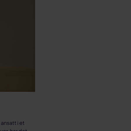
ansatt i et
ver, har det