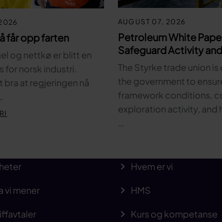
AUGUST 07, 2026
2026
Petroleum White Pape
nå får opp farten
Safeguard Activity and
l og nettkø er blitt en
The Styrke trade union is 
for norsk industri.
the government to ensur
t bra at regjeringen nå
framework conditions, c
…
exploration activity, and 
RI
…
heter
Hvem er vi
a vi mener
HMS
iffavtaler
Kurs og kompetanse