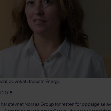
dal, advokat i Industri Energi.
il 2018
i har stevnet Norsea Group for retten for oppsigelse av 
 – Som følge av at Norsea Group ikke er reell arbeidsgi