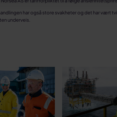
t Norsea AS er tarifforpliktet til å følge ansiennitetspri
ndlingen har også store svakheter og det har vært tvis
en underveis.