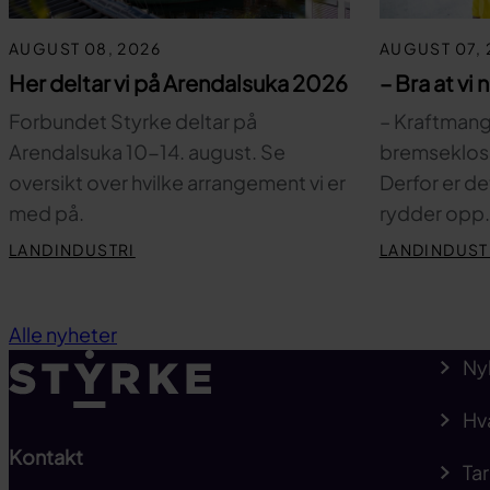
AUGUST 08, 2026
AUGUST 07, 
Her deltar vi på Arendalsuka 2026
– Bra at vi 
Forbundet Styrke deltar på
– Kraftmange
Arendalsuka 10-14. august. Se
bremsekloss 
oversikt over hvilke arrangement vi er
Derfor er de
med på.
rydder opp
LANDINDUSTRI
LANDINDUST
Alle nyheter
Ny
Hv
Kontakt
Tar