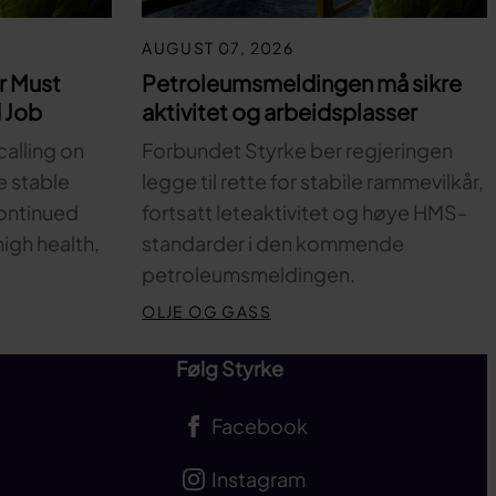
AUGUST 07, 2026
r Must
Petroleumsmeldingen må sikre
 Job
aktivitet og arbeidsplasser
calling on
Forbundet Styrke ber regjeringen
e stable
legge til rette for stabile rammevilkår,
ontinued
fortsatt leteaktivitet og høye HMS-
high health,
standarder i den kommende
petroleumsmeldingen.
OLJE OG GASS
Følg Styrke
Facebook
Instagram