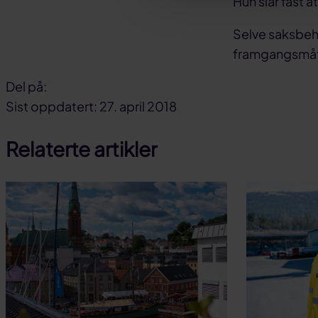
Hun slår fast a
Selve saksbeha
framgangsmåt
Del på:
Del
Del
Del
Sist oppdatert: 27. april 2018
på
på
link
Relaterte artikler
facebook
linkedin