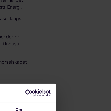
tri Energi.
aser langs
ner derfor
 i Industri
a morselskapet
er ikke
Om