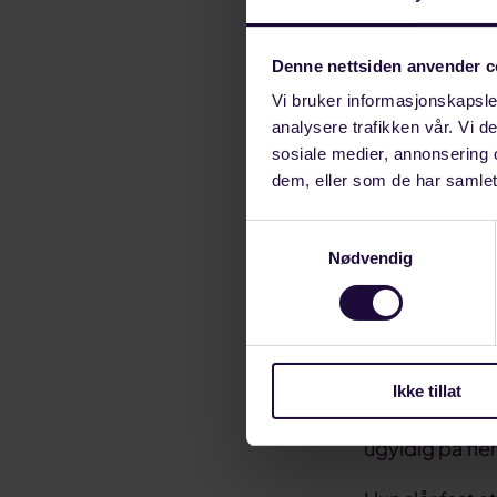
oppsigelsesad
Denne nettsiden anvender c
Ifølge Retteda
Vi bruker informasjonskapsler
ansettelsesfor
analysere trafikken vår. Vi 
sosiale medier, annonsering 
Forplikte
dem, eller som de har samlet
Samtykkevalg
I tillegg gjør
Nødvendig
utvalgskretsen
– Prosjektavde
Group som er a
gjenværende u
Ikke tillat
ansiennitet er
ugyldig på fler