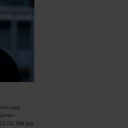
okste opp
jente i
 22.00. Når jeg