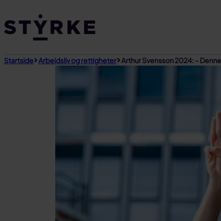
Gå
til
innhold
Startside
Arbeidsliv og rettigheter
Arthur Svensson 2024: – Denne 