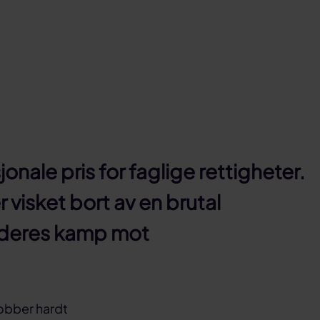
nale pris for faglige rettigheter.
 visket bort av en brutal
 i deres kamp mot
jobber hardt