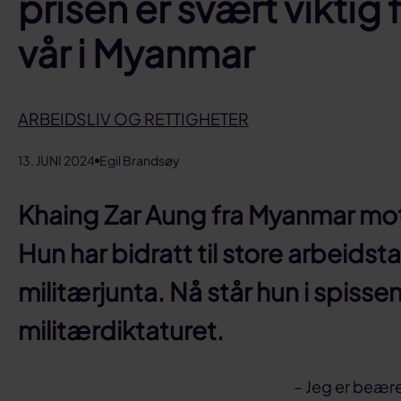
prisen er svært viktig
vår i Myanmar
ARBEIDSLIV OG RETTIGHETER
13. JUNI 2024
Egil Brandsøy
Khaing Zar Aung fra Myanmar motto
Hun har bidratt til store arbeidst
militærjunta. Nå står hun i spiss
militærdiktaturet.
– Jeg er beære