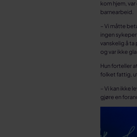
kom hjem, var 
barnearbeid.
– Vi måtte bet
ingen sykeperm
vanskelig å ta
og var ikke gla
Hun forteller a
folket fattig,
– Vi kan ikke l
gjøre en forand