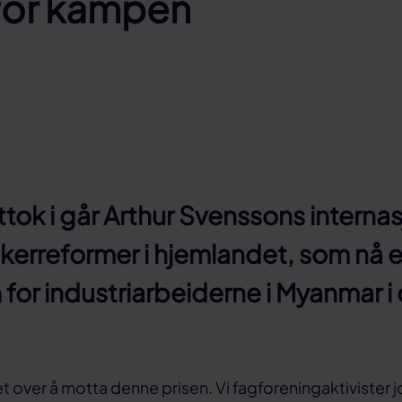
 for kampen
k i går Arthur Svenssons internasjo
akerreformer i hjemlandet, som nå er
en for industriarbeiderne i Myanmar
t over å motta denne prisen. Vi fagforeningaktivister 