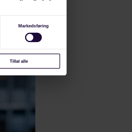
ailand og
t sitt.
Markedsføring
tok jeg på et
i landet mitt,
, respekt og
Tillat alle