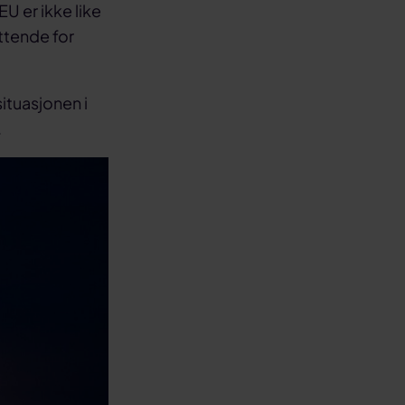
U er ikke like
ttende for
situasjonen i
.