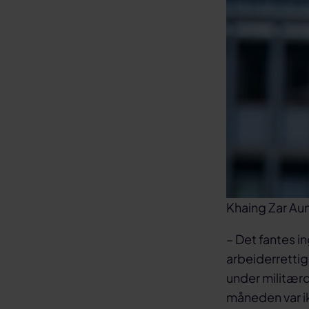
Khaing Zar Aun
– Det fantes i
arbeiderrettig
under militærd
måneden var ik