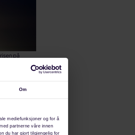
risen på
tige i
Om
mar, som
iale mediefunksjoner og for å
 sko-, lær- og
 med partnerne våre innen
mar i seks år
u har gjort tilgjengelig for