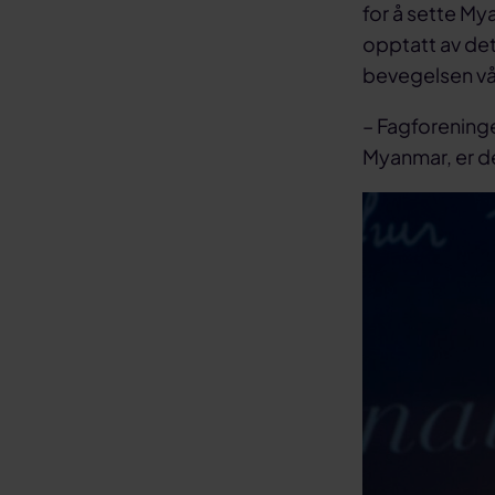
for å sette My
opptatt av det
bevegelsen vår
– Fagforeninger
Myanmar, er de