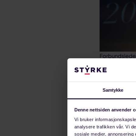
Forbundsleder 
Rockefeller i 
Visste i
Samtykke
Myanma
Denne nettsiden anvender c
Khaing er i da
Vi bruker informasjonskapsler
hovedsakelig b
analysere trafikken vår. Vi 
husholdningsfa
sosiale medier, annonsering 