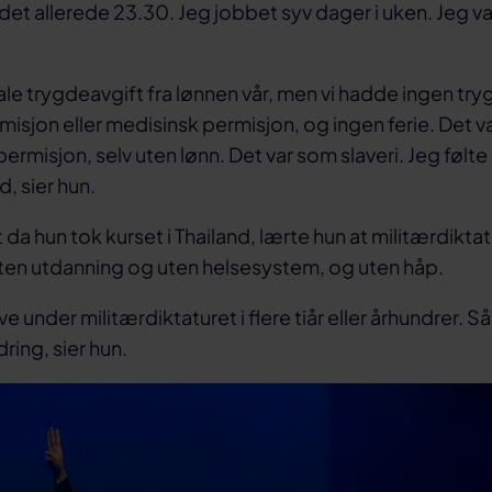
det allerede 23.30. Jeg jobbet syv dager i uken. Jeg var
ale trygdeavgift fra lønnen vår, men vi hadde ingen tr
isjon eller medisinsk permisjon, og ingen ferie. Det va
 permisjon, selv uten lønn. Det var som slaveri. Jeg føl
d, sier hun.
t da hun tok kurset i Thailand, lærte hun at militærdikta
 uten utdanning og uten helsesystem, og uten håp.
eve under militærdiktaturet i flere tiår eller århundrer. S
ring, sier hun.