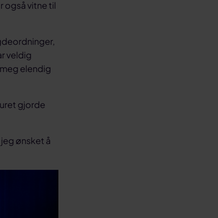
 også vitne til
ygdeordninger,
r veldig
te meg elendig
turet gjorde
å jeg ønsket å