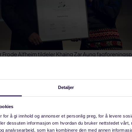
Frode Alfheim tildeler Khaing Zar Aung fagforeningsp
Oslo. Foto: Egil Brandsøy.
kke grunnen for at folk var så fat
Detaljer
r
ookies
g president for Industrial Workers Federation of Myan
 for å gi innhold og annonser et personlig preg, for å levere sos
estår av medlemmer i privateide fabrikker av tekstil-,
deler dessuten informasjon om hvordan du bruker nettstedet vårt,
brikker. Før det var hun klesarbeider, og jobbet i Myan
og analysearbeid, som kan kombinere den med annen informasjon d