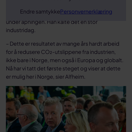
Endre samtykke
Personvernerklæring
Forbundsleder Frode Alfheim var også til stede
under åpningen. Han kalte det en stor
industridag.
– Dette er resultatet av mange års hardt arbeid
for å redusere CO₂-utslippene fra industrien,
ikke bare i Norge, men også i Europa og globalt.
Nå har vi tatt det første steget og viser at dette
er mulig her i Norge, sier Alfheim.