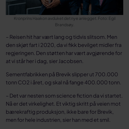
Kronprins Haakon avduket det nye anlegget. Foto: Egil
Brandsøy.
– Reisen hit har vært lang og tidvis slitsom. Men
den skjøt fart i 2020, da vi fikk bevilget midler fra
regjeringen. Den støtten har vært avgjørende for
at vi står her i dag, sier Jacobsen.
Sementfabrikken på Brevik slipper ut 700.000
tonn CO2 i året, og skal nå fange 400.000 tonn.
– Det var nesten som science fiction da vi startet.
Nå er det virkelighet. Et viktig skritt på veien mot
bærekraftig produksjon, ikke bare for Brevik,
men for hele industrien, sier han med et smil.