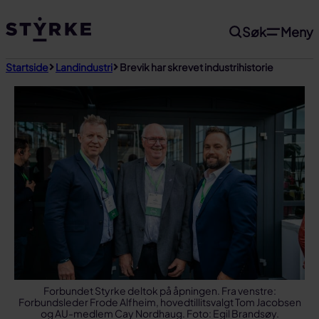
Gå
Søk
Meny
til
innhold
Startside
Landindustri
Brevik har skrevet industrihistorie
Forbundet Styrke deltok på åpningen. Fra venstre:
Forbundsleder Frode Alfheim, hovedtillitsvalgt Tom Jacobsen
og AU-medlem Cay Nordhaug. Foto: Egil Brandsøy.