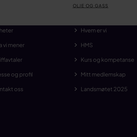
OLJE OG GASS
heter
Hvem er vi
a vi mener
HMS
iffavtaler
Kurs og kompetanse
sse og profil
Mitt medlemskap
ntakt oss
Landsmøtet 2025