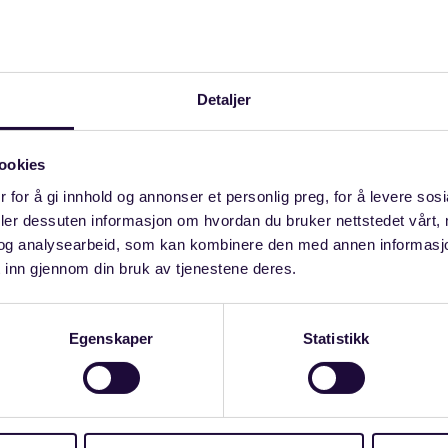
 å komme til enighet i forhandlingene, men det var dess
 manglende forhandlingsvilje fra NHOs side som gjorde
dlingene, sier LO-leder Peggy Hessen Følsvik.
Detaljer
til mekling 9. april, med meklingsutløp 10. april kl. 24
ookies
 eventuell konflikt meldes Riksmekleren og NHO 6. apr
 for å gi innhold og annonser et personlig preg, for å levere sos
d direkteavtaler vil ikke bli omfattet.
deler dessuten informasjon om hvordan du bruker nettstedet vårt,
og analysearbeid, som kan kombinere den med annen informasjon d
 LOs tariffpolitiske uttalelse
 inn gjennom din bruk av tjenestene deres.
Egenskaper
Statistikk