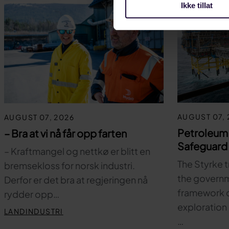
Ikke tillat
AUGUST 07, 
AUGUST 07, 2026
Petroleum
– Bra at vi nå får opp farten
Safeguard 
– Kraftmangel og nettkø er blitt en
The Styrke t
bremsekloss for norsk industri.
the governm
Derfor er det bra at regjeringen nå
framework c
rydder opp…
exploration 
LANDINDUSTRI
…