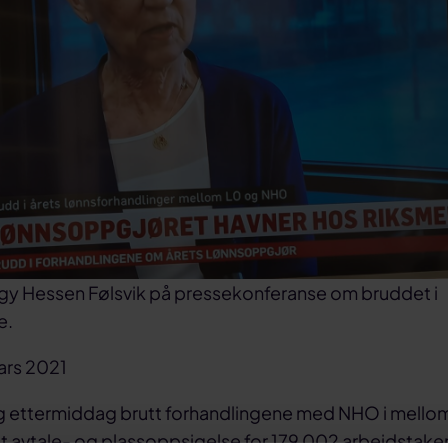
y Hessen Følsvik på pressekonferanse om bruddet i
e.
ars 2021
g ettermiddag brutt forhandlingene med NHO i mell
t avtale- og plassoppsigelse for 179 002 arbeidstake