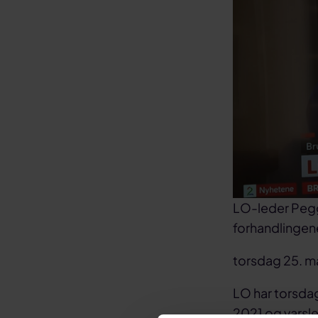
LO-leder Pegg
forhandlingen
torsdag 25. m
LO har torsda
2021 og varsle