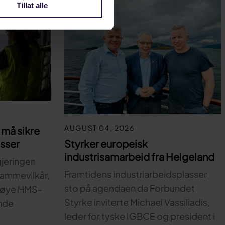
Tillat alle
AUGUST 04, 2026
må sikre
Styrker europeisk
asser
industrisamarbeid fra Helgeland
gjeringen
Framtidens industriarbeidsplasser
 rammevilkår,
sto på agendaen da Forbundet
 høye HMS-
Styrke inviterte Michael Vassiliadis,
nde
leder for tyske IGBCE og president i