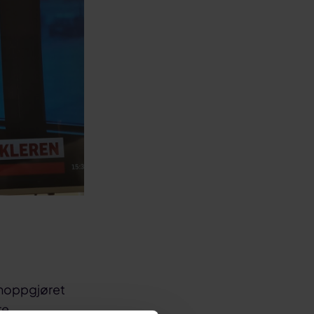
omoppgjøret
re.