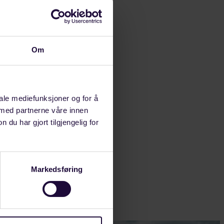
verre ikke
 at LO valgte
Om
00.
il. Bedrifter
iale mediefunksjoner og for å
 med partnerne våre innen
u har gjort tilgjengelig for
Markedsføring