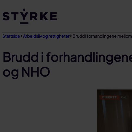
Gå
til
innhold
Startside
Arbeidsliv og rettigheter
Brudd i forhandlingene mello
Brudd i forhandlinge
og NHO