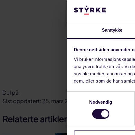
– Vi har prøvd
mulig. Det var
å bryte forhan
Samtykke
Partene møtes 
Denne nettsiden anvender c
Omfanget av en
Vi bruker informasjonskapsler
utenfor NHO me
analysere trafikken vår. Vi 
sosiale medier, annonsering 
Her kan du lese
dem, eller som de har samlet
Del på:
Samtykkevalg
Del
Del
Del
Sist oppdatert: 25. mars 2021
Nødvendig
på
på
link
Relaterte artikler
facebook
linkedin