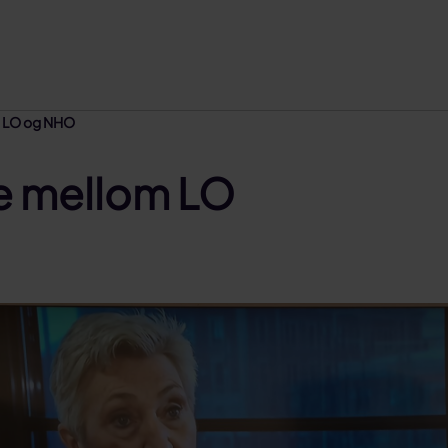
m LO og NHO
ne mellom LO