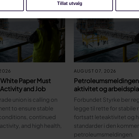
Tillat utvalg
2026
AUGUST 07, 2026
 White Paper Must
Petroleumsmeldingen 
Activity and Job
aktivitet og arbeidspl
rade union is calling on
Forbundet Styrke ber re
ent to ensure stable
legge til rette for stabile
onditions, continued
fortsatt leteaktivitet og
activity, and high health,
standarder i den komme
petroleumsmeldingen.