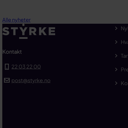
Alle nyheter
Ny
Hv
Kontakt
Tar
22 03 22 00
Pre
post@styrke.no
Ko