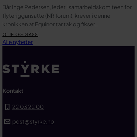
Bår Inge Pedersen, leder i samarbeidskomiteen for
flyteriggansatte (NR forum), krever i denne
kronikken at Equinor tar tak og fikser…
OLJE OG GASS
Til toppen
Alle nyheter
Kontakt
22 03 22 00
post@styrke.no