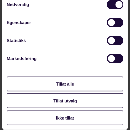
Nødvendig
Egenskaper
Statistikk
Markedsføring
JULI 28, 2026
Ny tariffavtale gir trygghet på arbeidsplassen
– Hvis det skjer konflikter på jobben, er det greit å
Tillat alle
ha noen du kan få hjelp og kunnskap fra,…
LANDINDUSTRI
Tillat utvalg
Ikke tillat