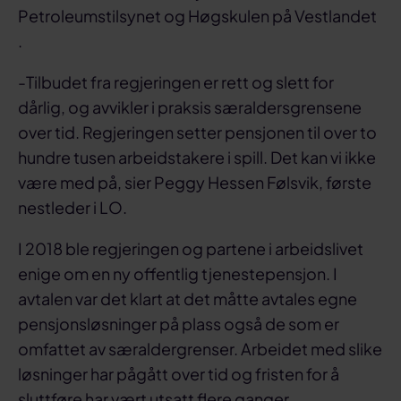
Petroleumstilsynet og Høgskulen på Vestlandet
.
-Tilbudet fra regjeringen er rett og slett for
dårlig, og avvikler i praksis særaldersgrensene
over tid. Regjeringen setter pensjonen til over to
hundre tusen arbeidstakere i spill. Det kan vi ikke
være med på, sier Peggy Hessen Følsvik, første
nestleder i LO.
I 2018 ble regjeringen og partene i arbeidslivet
enige om en ny offentlig tjenestepensjon. I
avtalen var det klart at det måtte avtales egne
pensjonsløsninger på plass også de som er
omfattet av særaldergrenser. Arbeidet med slike
løsninger har pågått over tid og fristen for å
sluttføre har vært utsatt flere ganger.