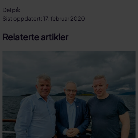
Del på:
Del
Del
Del
Sist oppdatert: 17. februar 2020
på
på
link
Relaterte artikler
facebook
linkedin