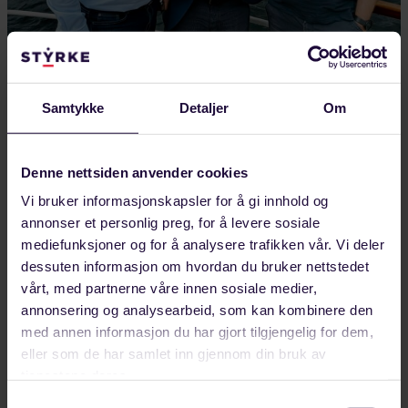
AUGUST 04, 2026
Styrker europeisk industrisamarbeid fra
Samtykke
Detaljer
Om
Helgeland
Framtidens industriarbeidsplasser sto på agendaen
da Forbundet Styrke inviterte Michael Vassiliadis,
Denne nettsiden anvender cookies
leder for tyske IGBCE og president i IndustriAll
Vi bruker informasjonskapsler for å gi innhold og
Europe,…
annonser et personlig preg, for å levere sosiale
mediefunksjoner og for å analysere trafikken vår. Vi deler
LANDINDUSTRI
dessuten informasjon om hvordan du bruker nettstedet
vårt, med partnerne våre innen sosiale medier,
annonsering og analysearbeid, som kan kombinere den
med annen informasjon du har gjort tilgjengelig for dem,
eller som de har samlet inn gjennom din bruk av
tjenestene deres.
Samtykkevalg