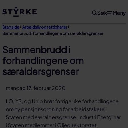
Gå
Søk
Meny
til
innhold
Startside
Arbeidsliv og rettigheter
Sammenbrudd i forhandlingene om særaldersgrenser
Sammenbrudd i
forhandlingene om
særaldersgrenser
mandag 17. februar 2020
LO, YS, og Unio brøt forrige uke forhandlingene
om ny pensjonsordning for arbeidstakere i
Staten med særaldersgrense. Industri Energi har
i Staten medlemmer i Oljedirektoratet,