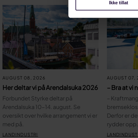
Ikke tillat
AUGUST 08, 2026
AUGUST 07, 
Her deltar vi på Arendalsuka 2026
– Bra at vi 
Forbundet Styrke deltar på
– Kraftmange
Arendalsuka 10-14. august. Se
bremsekloss 
oversikt over hvilke arrangement vi er
Derfor er de
med på.
rydder opp
LANDINDUSTRI
LANDINDUST