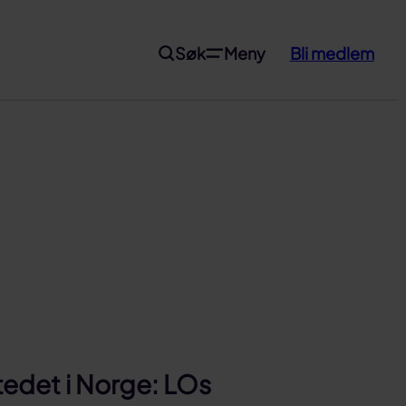
Søk
Meny
Bli medlem
tedet i Norge: LOs