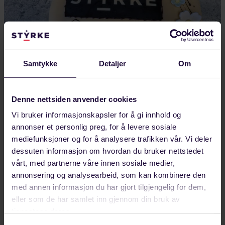
Samtykke
Detaljer
Om
Denne nettsiden anvender cookies
JULI 28, 2026
Vi bruker informasjonskapsler for å gi innhold og
annonser et personlig preg, for å levere sosiale
Ny tariffavtale gir trygghet på arbeidsplassen
mediefunksjoner og for å analysere trafikken vår. Vi deler
– Hvis det skjer konflikter på jobben, er det greit å
dessuten informasjon om hvordan du bruker nettstedet
ha noen du kan få hjelp og kunnskap fra,…
vårt, med partnerne våre innen sosiale medier,
annonsering og analysearbeid, som kan kombinere den
LANDINDUSTRI
med annen informasjon du har gjort tilgjengelig for dem,
eller som de har samlet inn gjennom din bruk av
tjenestene deres.