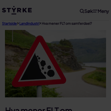
Gå
Søk
Meny
til
innhold
Startside
Landindustri
Hva mener FLT om samferdsel?
Hva mener FLT om