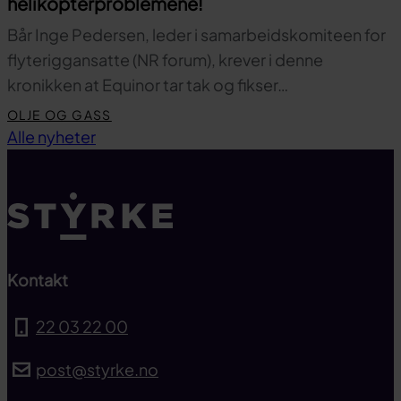
helikopterproblemene!
Bår Inge Pedersen, leder i samarbeidskomiteen for
flyteriggansatte (NR forum), krever i denne
kronikken at Equinor tar tak og fikser…
OLJE OG GASS
Til toppen
Alle nyheter
Kontakt
22 03 22 00
post@styrke.no