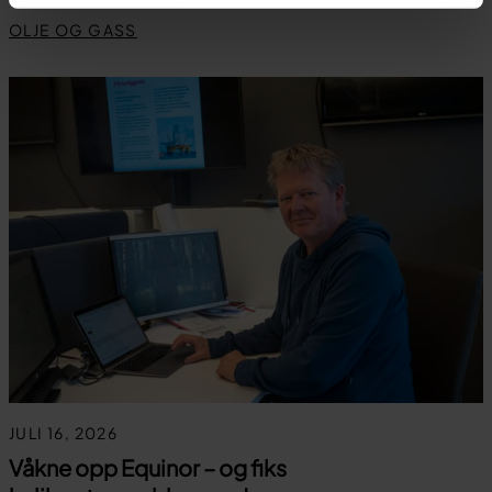
OLJE OG GASS
JULI 16, 2026
Våkne opp Equinor – og fiks