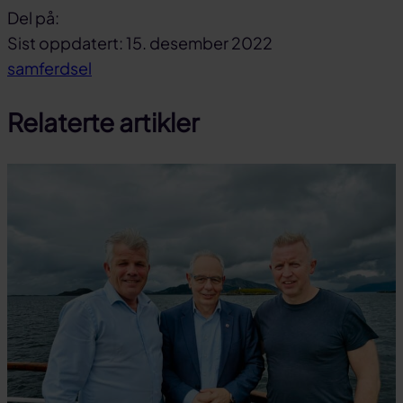
Del på:
Del
Del
Del
Sist oppdatert: 15. desember 2022
på
på
link
samferdsel
facebook
linkedin
Relaterte artikler