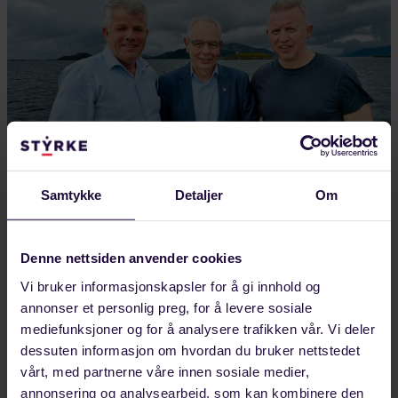
Samtykke
Detaljer
Om
AUGUST 04, 2026
Denne nettsiden anvender cookies
Styrker europeisk industrisamarbeid fra
Vi bruker informasjonskapsler for å gi innhold og
Helgeland
annonser et personlig preg, for å levere sosiale
Framtidens industriarbeidsplasser sto på agendaen
mediefunksjoner og for å analysere trafikken vår. Vi deler
da Forbundet Styrke inviterte Michael Vassiliadis,
dessuten informasjon om hvordan du bruker nettstedet
leder for tyske IGBCE og president i IndustriAll
vårt, med partnerne våre innen sosiale medier,
annonsering og analysearbeid, som kan kombinere den