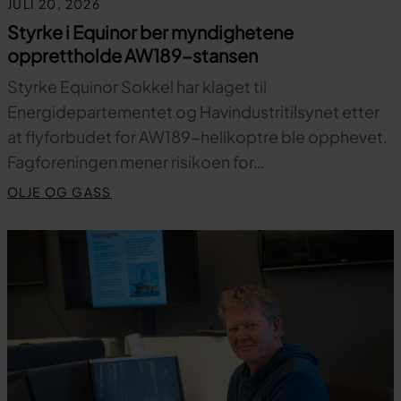
JULI 20, 2026
Styrke i Equinor ber myndighetene
opprettholde AW189-stansen
Styrke Equinor Sokkel har klaget til
Energidepartementet og Havindustritilsynet etter
at flyforbudet for AW189-helikoptre ble opphevet.
Fagforeningen mener risikoen for…
OLJE OG GASS