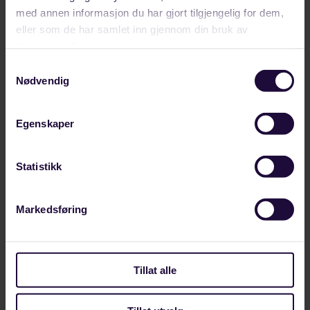
Europe,…
med annen informasjon du har gjort tilgjengelig for dem,
LANDINDUSTRI
eller som de har samlet inn gjennom din bruk av
tjenestene deres.
Samtykkevalg
Nødvendig
Egenskaper
Statistikk
Markedsføring
Tillat alle
JULI 28, 2026
Ny tariffavtale gir trygghet på arbeidsplassen