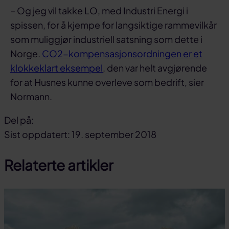
– Og jeg vil takke LO, med Industri Energi i
spissen, for å kjempe for langsiktige rammevilkår
som muliggjør industriell satsning som dette i
Norge.
CO2-kompensasjonsordningen er et
klokkeklart eksempel
, den var helt avgjørende
for at Husnes kunne overleve som bedrift, sier
Normann.
Del på:
Del
Del
Del
Sist oppdatert: 19. september 2018
på
på
link
Relaterte artikler
facebook
linkedin