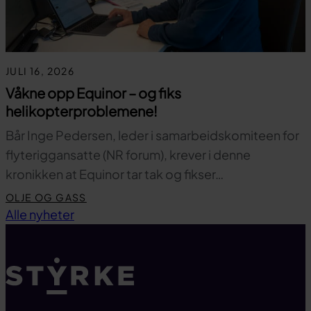
JULI 16, 2026
Våkne opp Equinor – og fiks
helikopterproblemene!
Bår Inge Pedersen, leder i samarbeidskomiteen for
flyteriggansatte (NR forum), krever i denne
kronikken at Equinor tar tak og fikser…
OLJE OG GASS
Til toppen
Alle nyheter