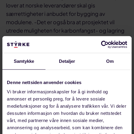
lover at norske leverandører skal gis
særrettigheter i anbudet for bygging av
modulene. -Det er også bra at prosjektet vil
utrede muligheten for karbonfangst- og lagring
fra produksjonen, sier han.
Del på:
Del
Del
Del
Sist oppdatert: 25. juni 2026
Samtykke
Detaljer
Om
på
på
link
nordområdene
Offshore
facebook
linkedin
Denne nettsiden anvender cookies
Relaterte artikler
Vi bruker informasjonskapsler for å gi innhold og
annonser et personlig preg, for å levere sosiale
mediefunksjoner og for å analysere trafikken vår. Vi deler
dessuten informasjon om hvordan du bruker nettstedet
vårt, med partnerne våre innen sosiale medier,
annonsering og analysearbeid, som kan kombinere den