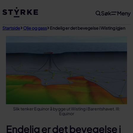
Gå
Søk
Meny
til
innhold
Startside
Olje og gass
Endelig er det bevegelse i Wisting igjen
Slik tenker Equinor å bygge ut Wisting i Barentshavet. Ill:
Equinor
Endelig er det bevegelse i