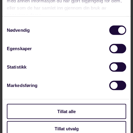
med annen informasjon du har gjort tilgjengelig for dem,
eller som de har samlet inn gjennom din bruk av
tjenestene deres.
Samtykkevalg
Nødvendig
Egenskaper
Statistikk
AUGUST 04, 2026
Styrker europeisk industrisamarbeid fra
Markedsføring
Helgeland
Framtidens industriarbeidsplasser sto på agendaen
da Forbundet Styrke inviterte Michael Vassiliadis,
Tillat alle
leder for tyske IGBCE og president i IndustriAll
Europe,…
Tillat utvalg