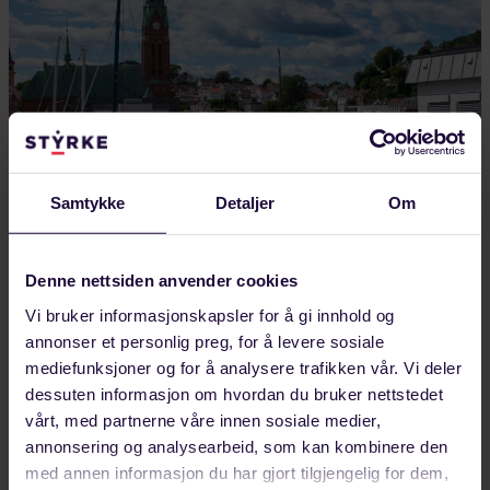
Samtykke
Detaljer
Om
Denne nettsiden anvender cookies
AUGUST 08, 2026
Vi bruker informasjonskapsler for å gi innhold og
Her deltar vi på Arendalsuka 2026
annonser et personlig preg, for å levere sosiale
mediefunksjoner og for å analysere trafikken vår. Vi deler
Forbundet Styrke deltar på Arendalsuka 10-14.
dessuten informasjon om hvordan du bruker nettstedet
august. Se oversikt over hvilke arrangement vi er
vårt, med partnerne våre innen sosiale medier,
med på.
annonsering og analysearbeid, som kan kombinere den
med annen informasjon du har gjort tilgjengelig for dem,
LANDINDUSTRI