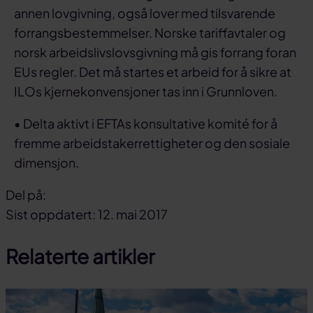
annen lovgivning, også lover med tilsvarende
forrangsbestemmelser. Norske tariffavtaler og
norsk arbeidslivslovsgivning må gis forrang foran
EUs regler. Det må startes et arbeid for å sikre at
ILOs kjernekonvensjoner tas inn i Grunnloven.
• Delta aktivt i EFTAs konsultative komité for å
fremme arbeidstakerrettigheter og den sosiale
dimensjon.
Del på:
Del
Del
Del
Sist oppdatert: 12. mai 2017
på
på
link
Relaterte artikler
facebook
linkedin