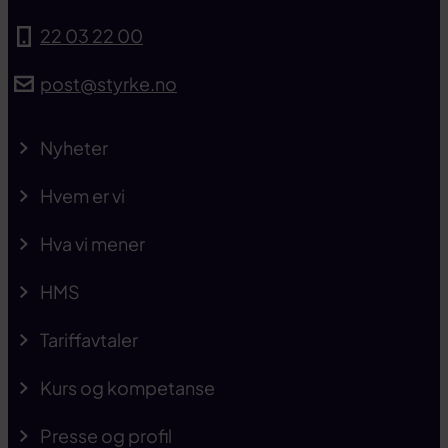
22 03 22 00
post@styrke.no
Nyheter
Hvem er vi
Hva vi mener
HMS
Tariffavtaler
Kurs og kompetanse
Presse og profil