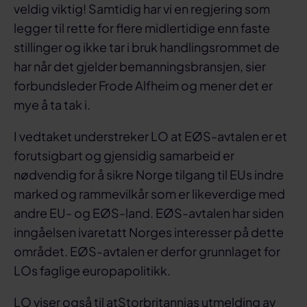
veldig viktig! Samtidig har vi en regjering som
legger til rette for flere midlertidige enn faste
stillinger og ikke tar i bruk handlingsrommet de
har når det gjelder bemanningsbransjen, sier
forbundsleder Frode Alfheim og mener det er
mye å ta tak i.
I vedtaket understreker LO at EØS-avtalen er et
forutsigbart og gjensidig samarbeid er
nødvendig for å sikre Norge tilgang til EUs indre
marked og rammevilkår som er likeverdige med
andre EU- og EØS-land. EØS-avtalen har siden
inngåelsen ivaretatt Norges interesser på dette
området. EØS-avtalen er derfor grunnlaget for
LOs faglige europapolitikk.
LO viser også til atStorbritannias utmelding av