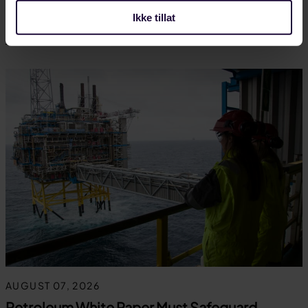
rydder opp…
Ikke tillat
LANDINDUSTRI
AUGUST 07, 2026
Petroleum White Paper Must Safeguard