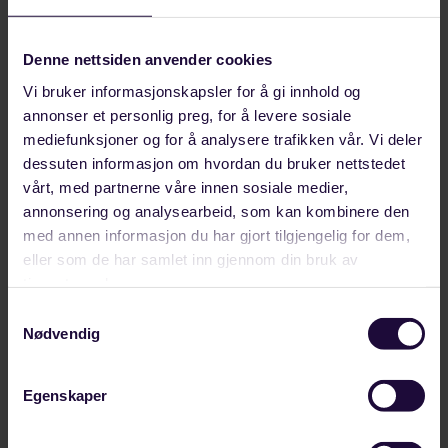
brukes på tvers av land- og offshoreindustri. -En
slik karrierevei gir gode muligheter for mange
Denne nettsiden anvender cookies
spennende jobber, sier han.
Vi bruker informasjonskapsler for å gi innhold og
annonser et personlig preg, for å levere sosiale
Må unngå at unge faller
mediefunksjoner og for å analysere trafikken vår. Vi deler
utenfor
dessuten informasjon om hvordan du bruker nettstedet
vårt, med partnerne våre innen sosiale medier,
annonsering og analysearbeid, som kan kombinere den
Mauseth legger til at flere oljeselskaper tilbyr
med annen informasjon du har gjort tilgjengelig for dem,
gode muligheter for å ta etter- og
eller som de har samlet inn gjennom din bruk av
tjenestene deres.
videreutdanning.
Samtykkevalg
-Samtidig må bedriftene ha egne insentiver for å
Nødvendig
skaffe de folkene de trenger i nord. Og det må
komme på plass bedre infrastruktur som gjør det
Egenskaper
mer attraktivt å flytte hit, som for eksempel
bedre flytilbud, sier hun.