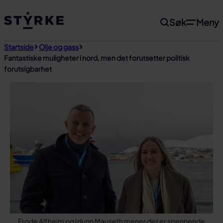
Gå
Søk
Meny
til
innhold
Startside
Olje og gass
Fantastiske muligheter i nord, men det forutsetter politisk
forutsigbarhet
Frode Alfheim og Idunn Mauseth mener det er spennende