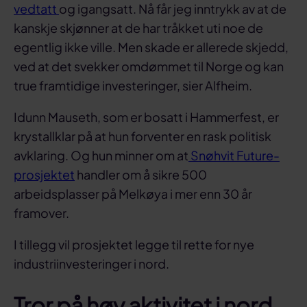
vedtatt
og igangsatt. Nå får jeg inntrykk av at de
kanskje skjønner at de har tråkket uti noe de
egentlig ikke ville. Men skade er allerede skjedd,
ved at det svekker omdømmet til Norge og kan
true framtidige investeringer, sier Alfheim.
Idunn Mauseth, som er bosatt i Hammerfest, er
krystallklar på at hun forventer en rask politisk
avklaring. Og hun minner om at
Snøhvit Future-
prosjektet
handler om å sikre 500
arbeidsplasser på Melkøya i mer enn 30 år
framover.
I tillegg vil prosjektet legge til rette for nye
industriinvesteringer i nord.
Tror på høy aktivitet i nord