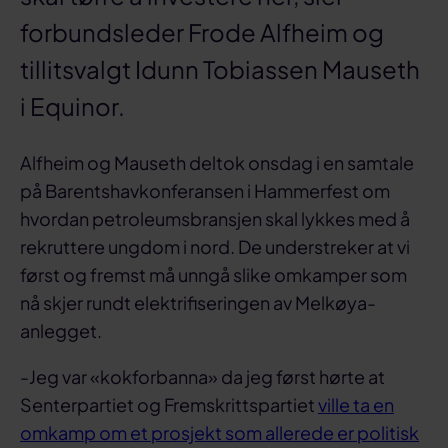
forbundsleder Frode Alfheim og
tillitsvalgt Idunn Tobiassen Mauseth
i Equinor.
Alfheim og Mauseth deltok onsdag i en samtale
på Barentshavkonferansen i Hammerfest om
hvordan petroleumsbransjen skal lykkes med å
rekruttere ungdom i nord. De understreker at vi
først og fremst må unngå slike omkamper som
nå skjer rundt elektrifiseringen av Melkøya-
anlegget.
-Jeg var «kokforbanna» da jeg først hørte at
Senterpartiet og Fremskrittspartiet
ville ta en
omkamp om et prosjekt som allerede er politisk