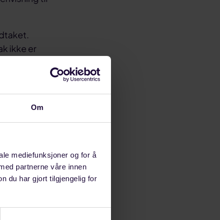
edtaket.
k ikke er
Om
egelverket blir
på en god
sedens for
iale mediefunksjoner og for å
knaden ble
 med partnerne våre innen
u har gjort tilgjengelig for
d.