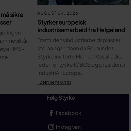
AUGUST 04, 2026
må sikre
Styrker europeisk
asser
industrisamarbeid fra Helgeland
gjeringen
Framtidens industriarbeidsplasser
 rammevilkår,
sto på agendaen da Forbundet
 høye HMS-
Styrke inviterte Michael Vassiliadis,
nde
leder for tyske IGBCE og president i
IndustriAll Europe,…
LANDINDUSTRI
Følg Styrke
Facebook
Instagram