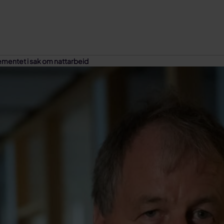
tementet i sak om nattarbeid