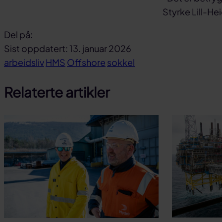
Styrke Lill-He
Del på:
Del
Del
Del
Sist oppdatert: 13. januar 2026
på
på
link
arbeidsliv
HMS
Offshore
sokkel
facebook
linkedin
Relaterte artikler