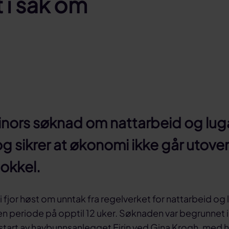
i sak om
nors søknad om nattarbeid og luga
g sikrer at økonomi ikke går utover 
Sokkel.
i fjor høst om unntak fra regelverket for nattarbeid og
en periode på opptil 12 uker. Søknaden var begrunnet i
start av havbunnsanlegget Eirin ved Gina Krogh, med he