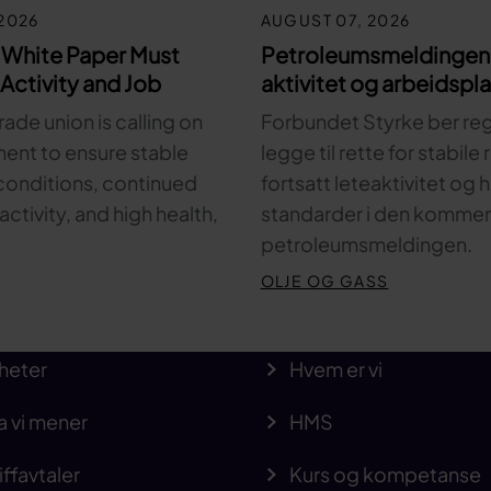
2026
AUGUST 07, 2026
 White Paper Must
Petroleumsmeldingen 
Activity and Job
aktivitet og arbeidspl
rade union is calling on
Forbundet Styrke ber re
ent to ensure stable
legge til rette for stabile
onditions, continued
fortsatt leteaktivitet og
activity, and high health,
standarder i den komme
petroleumsmeldingen.
OLJE OG GASS
heter
Hvem er vi
a vi mener
HMS
iffavtaler
Kurs og kompetanse