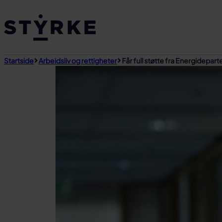
Gå
til
innhold
Startside
Arbeidsliv og rettigheter
Får full støtte fra Energidepar