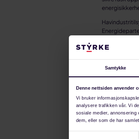
energisikker
Havindustritil
Energidepartem
oppfylt, og
op
Får full 
Samtykke
-Jeg er fornøy
fulgt. Det er n
Denne nettsiden anvender c
måte. Vi ment
Vi bruker informasjonskapsler
framtidige øns
analysere trafikken vår. Vi 
godkjent.
sosiale medier, annonsering 
dem, eller som de har samlet
Stamnes viser t
Samtykkevalg