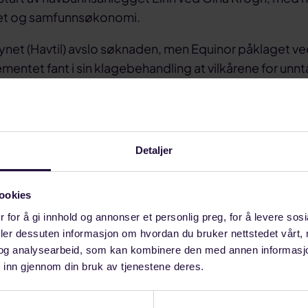
het og samfunnsøkonomi.
synet (Havtil) avslo søknaden, men Equinor påklaget v
entet fant i sin klagebehandling at vilkårene for unnta
prettholder Havtils vedtak
.
støtte
Detaljer
d med at myndighetene gir oss full støtte og sikrer at r
ødvendig for at helse, miljø og sikkerhet skal ivaretas 
ookies
e en slik søknad med bakgrunn i økonomi vil skape pre
 for å gi innhold og annonser et personlig preg, for å levere sos
ker om nattarbeid og lugardeling under drift, hvis sø
deler dessuten informasjon om hvordan du bruker nettstedet vårt,
og analysearbeid, som kan kombinere den med annen informasjon d
 inn gjennom din bruk av tjenestene deres.
il at slikt arbeid offshore normalt skal gjøres på dagti