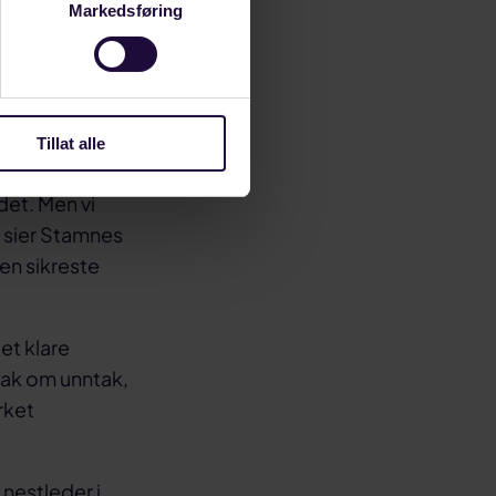
ed nattarbeid
Markedsføring
g økonomiske
Tillat alle
det. Men vi
e, sier Stamnes
den sikreste
et klare
tak om unntak,
rket
 nestleder i