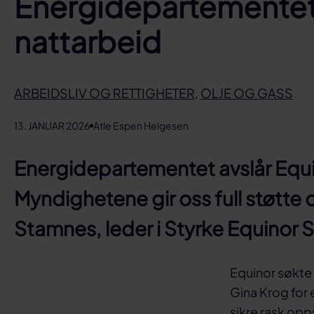
Energidepartementet 
nattarbeid
ARBEIDSLIV OG RETTIGHETER
,
OLJE OG GASS
13. JANUAR 2026
Atle Espen Helgesen
Energidepartementet avslår Equi
Myndighetene gir oss full støtte o
Stamnes, leder i Styrke Equinor 
Equinor søkte 
Gina Krog for 
sikre rask opp